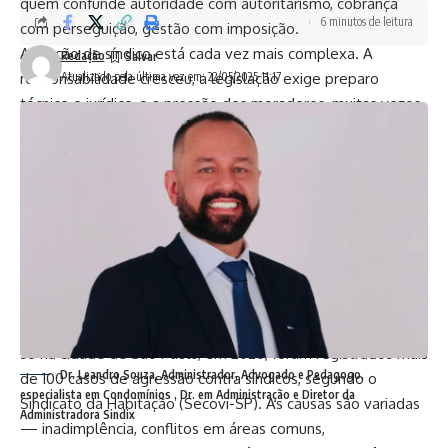
quem confunde autoridade com autoritarismo, cobrança
6 minutos de leitura
com perseguição, gestão com imposição.
A função de síndico está cada vez mais complexa. A
Redação
responsabilidade cresceu, a legislação exige preparo
Atualizado pela última vez em: 22/05/2025 11:17
técnico e jurídico, e a pressão dos moradores, muitas vezes
desinformados sobre os limites e deveres da função, se
intensifica. Lorenna, por exemplo, é aluna de um MBA em
Administração de Condomínios com ênfase em Direito
Condominial. Isso significa que ela investe tempo e recursos
na qualificação para exercer seu trabalho com excelência
— um trabalho que visa à coletividade, à segurança e à
valorização dos lares de todos.
Quando o síndico vira alvo
Dados alarmantes corroboram essa escalada de violência:
só na cidade de São Paulo, em 2020, foram registrados mais
Dr. Leandro Souza, Administrador, Advogado e Pedagogo,
de 100 casos de agressão contra síndicos, segundo o
especialista em Condomínios , Dr. em Administração e Diretor da
Sindicato da Habitação (Secovi-SP). As causas são variadas
Administradora Sindix
— inadimplência, conflitos em áreas comuns,