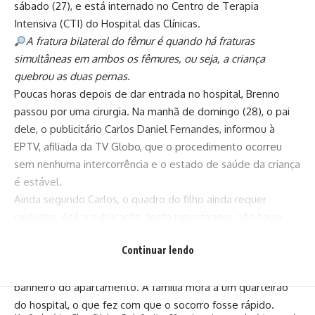
sábado (27), e está internado no Centro de Terapia
Intensiva (CTI) do Hospital das Clínicas.
A fratura bilateral do fêmur é quando há fraturas
simultâneas em ambos os fêmures, ou seja, a criança
quebrou as duas pernas.
Poucas horas depois de dar entrada no hospital, Brenno
passou por uma cirurgia. Na manhã de domingo (28), o pai
dele, o publicitário Carlos Daniel Fernandes, informou à
EPTV, afiliada da TV Globo, que o procedimento ocorreu
sem nenhuma intercorrência e o estado de saúde da criança
é estável.
Ainda segundo Carlos, o quadro do filho ainda requer
cuidados. Até a publicação desta reportagem, não havia
previsão de alta para o menino.
Continuar lendo
A queda aconteceu por volta das 15h30 de sábado, quando
Brenno, que é autista não verbal, teve acesso à janela do
banheiro do apartamento. A família mora a um quarteirão
do hospital, o que fez com que o socorro fosse rápido.