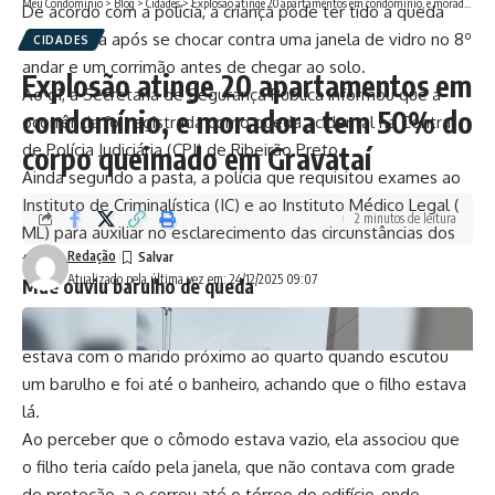
Meu Condomínio
>
Blog
>
Cidades
>
Explosão atinge 20 apartamentos em condomínio, e moradora tem 50% do corpo queimado em Gravataí
De acordo com a polícia, a criança pode ter tido a queda
amortecida após se chocar contra uma janela de vidro no 8º
CIDADES
andar e um corrimão antes de chegar ao solo.
Explosão atinge 20 apartamentos em
Ao g1, a Secretaria de Segurança Pública informou que a
condomínio, e moradora tem 50% do
ocorrência foi registrada como queda acidental na Central
de Polícia Judiciária (CPJ) de Ribeirão Preto.
corpo queimado em Gravataí
Ainda segundo a pasta, a polícia que requisitou exames ao
Instituto de Criminalística (IC) e ao Instituto Médico Legal (
2 minutos de leitura
ML) para auxiliar no esclarecimento das circunstâncias dos
Redação
fatos.
Atualizado pela última vez em: 24/12/2025 09:07
Mãe ouviu barulho de queda
À polícia, a mãe de Brenno, que é psicóloga, informou que
estava com o marido próximo ao quarto quando escutou
um barulho e foi até o banheiro, achando que o filho estava
lá.
Ao perceber que o cômodo estava vazio, ela associou que
o filho teria caído pela janela, que não contava com grade
de proteção, a e correu até o térreo do edifício, onde