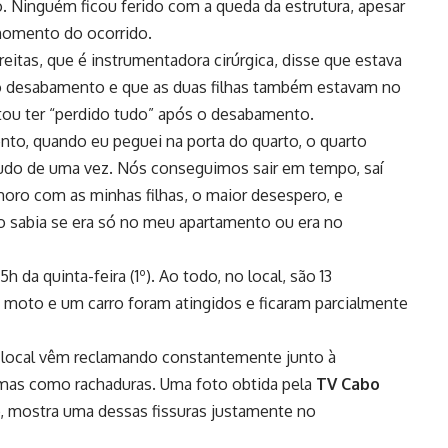
. Ninguém ficou ferido com a queda da estrutura, apesar
momento do ocorrido.
eitas, que é instrumentadora cirúrgica, disse que estava
o desabamento e que as duas filhas também estavam no
tou ter “perdido tudo” após o desabamento.
nto, quando eu peguei na porta do quarto, o quarto
udo de uma vez. Nós conseguimos sair em tempo, saí
oro com as minhas filhas, o maior desespero, e
sabia se era só no meu apartamento ou era no
da quinta-feira (1º). Ao todo, no local, são 13
oto e um carro foram atingidos e ficaram parcialmente
local vêm reclamando constantemente junto à
mas como rachaduras. Uma foto obtida pela
TV Cabo
o, mostra uma dessas fissuras justamente no