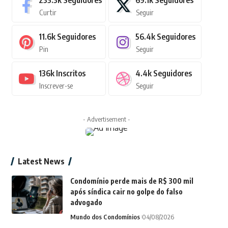
235.3k
Seguidores
69.1k
Seguidores
Curtir
Seguir
11.6k
Seguidores
56.4k
Seguidores
Pin
Seguir
136k
Inscritos
4.4k
Seguidores
Inscrever-se
Seguir
- Advertisement -
Latest News
Condomínio perde mais de R$ 300 mil
após síndica cair no golpe do falso
advogado
Mundo dos Condomínios
04/08/2026