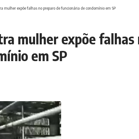
tra mulher expõe falhas no preparo de funcionária de condomínio em SP
ntra mulher expõe falhas
mínio em SP