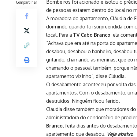
Bombeiros foi acionado e isolou o prédio
Compartilhar
de pessoas estarem dentro do local no 
A moradora do apartamento, Cláudia de Fr
dormindo quando foi surpreendida com 
local. Para a
TV Cabo Branco
, ela comen
“Achava que era até na porta do apartame
desabou, desabou o banheiro, desabou t
gritando, chamando as meninas, que eu m
chamando o pessoal também, porque não 
apartamento vizinho”, disse Cláudia.
O desabamento aconteceu por volta das 5h 
apartamentos. Com o desabamento, uma m
destruídos. Ninguém ficou ferido.
Cláudia disse também que moradores do 
administradora do condomínio de proble
Branco
, feita dias antes do desabament
apartemento que desabou.
Veja abaixo
.