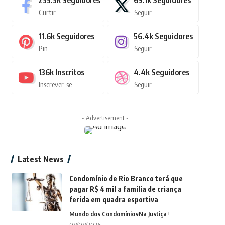
235.3k
Seguidores
69.1k
Seguidores
Curtir
Seguir
11.6k
Seguidores
56.4k
Seguidores
Pin
Seguir
136k
Inscritos
4.4k
Seguidores
Inscrever-se
Seguir
- Advertisement -
Latest News
Condomínio de Rio Branco terá que
pagar R$ 4 mil a família de criança
ferida em quadra esportiva
Mundo dos Condomínios
Na Justiça