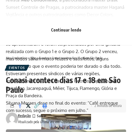
Sunset Controle de Pragas, a patrocinadora master Haganá
Vigilância e outros patrocinadores como Decor Colors,
Pipoca e Guaraná Podcast e Estúdio, Revista dos
Condomínios, Villa Fácil e Sete Service Elevadores.
Continuar lendo
No evento, houve o Painel Fala Síndico com 11 síndicos, que
se apresentaram e foram surpreendidos por uma gincana
realizada com o Grupo 1 e o Grupo 2. O Grupo 2 venceu,
mas todos saíram muito felizes e satisfeitos, alguns
Meu Condomínio
>
Blog
>
Eventos
>
Conasi acontece dias 17 e 18 em São Paulo
comentando que o evento poderia ter durado o dia todo.
EVENTOS
Estiveram presentes síndicos de várias regiões,
Conasi acontece dias 17 e 18 em São
especialmente da Barra da Tijuca, Recreio, Copacabana,
Paulo
Botafogo, Jacarepaguá, Méier, Tijuca, Flamengo, Glória e
Praça da Bandeira.
Silvana Moraes disse no final do evento: “Café entregue
2 minutos de leitura
com sucesso, segue o próximo em julho.”
Redação
Atualizado pela última vez em: 08/05/2024 21:53