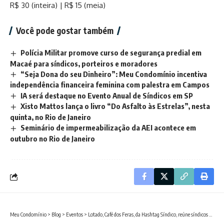
R$ 30 (inteira) | R$ 15 (meia)
Você pode gostar também
Polícia Militar promove curso de segurança predial em
Macaé para síndicos, porteiros e moradores
“Seja Dona do seu Dinheiro”: Meu Condomínio incentiva
independência financeira feminina com palestra em Campos
IA será destaque no Evento Anual de Síndicos em SP
Xisto Mattos lança o livro “Do Asfalto às Estrelas”, nesta
quinta, no Rio de Janeiro
Seminário de impermeabilização da AEI acontece em
outubro no Rio de Janeiro
Meu Condomínio
>
Blog
>
Eventos
>
Lotado, Café dos Feras, da Hashtag Síndico, reúne síndicos de várias partes do Rio