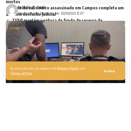
mortos
Caso de subsíndico assassinado em Campos completa um
Redação
Atualizado pela última vez em: 02/10/2025 12:07
ano sem desfecho judicial
TJ/SP mantém penhora de fundo de reserva de
condomínio residencial
TAGS:
condomínio
destaque
lei
lixo
Niterói
By using this site, you agree to the
Privacy Policy
and
Aceitar
Terms of Use
.
Uma engenheira ambiental, de 40 anos, foi presa
preventivamente durante uma operação em combate a
fraudes em licenciamentos ambientais no Paraná. A prisão
foi feita pela Polícia Civil do Paraná (PCPR). A investigação