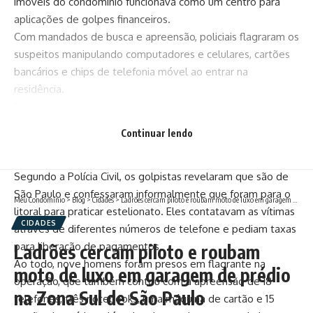
imóveis do condomínio funcionava como um centro para
aplicações de golpes financeiros.
Com mandados de busca e apreensão, policiais flagraram os
suspeitos manipulando computadores e celulares, cartões
bancários e chips de telefonia móvel ao entrar na
residência.
Em um dos computadores, a equipe encontrou conversas
de WhatsApp em que os criminsos se passavam por
Continuar lendo
funcionários de uma plataforma de vendas e exigiam
pagamentos fraudulentos.
Segundo a Polícia Civil, os golpistas revelaram que são de
São Paulo e confessaram informalmente que foram para o
Meu Condomínio
>
Blog
>
Cidades
>
Ladrões cercam piloto e roubam moto de luxo em garagem de prédio na Zona Sul de São Paulo
litoral para praticar estelionato. Eles contatavam as vítimas
CIDADES
através de diferentes números de telefone e pediam taxas
para liberação de pagamentos.
Ladrões cercam piloto e roubam
Ao todo, nove homens foram presos em flagrante na
moto de luxo em garagem de prédio
operação, que também contou com a apreensão de 18
na Zona Sul de São Paulo
telefones, três notebooks, uma máquina de cartão e 15