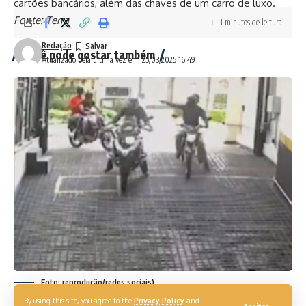
cartões bancários, além das chaves de um carro de luxo.
Fonte: Terra
1 minutos de leitura
Redação
Você pode gostar também
Atualizado pela última vez em: 25/03/2025 16:49
Assembleia do DF aprova projeto que proíbe portaria
remota em condomínios maiores
Cariocas terão desconto de 7% para pagamento do IPTU
2025 em cota única
Inspeção Obrigatória de Gás: Naturgy Notifica Clientes
Ainda Sem Laudo em Condomínios e Unidades
SP: número de residências em prédios ultrapassa
residências em casas
Elevador despenca com 8 pessoas e deixa duas feridas
TAGS:
destaque
Foto: reprodução/redes sociais)
By using this site, you agree to the
Privacy Policy
and