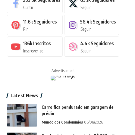
235.3k
Seguidores
69.1k
Seguidores
Curtir
Seguir
11.6k
Seguidores
56.4k
Seguidores
Pin
Seguir
136k
Inscritos
4.4k
Seguidores
Inscrever-se
Seguir
- Advertisement -
Latest News
Carro fica pendurado em garagem de
prédio
Mundo dos Condomínios
06/08/2026