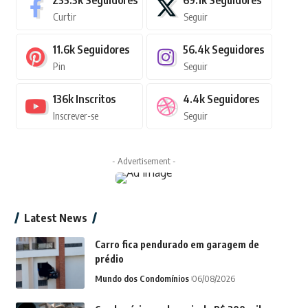
235.3k
Seguidores
69.1k
Seguidores
Curtir
Seguir
11.6k
Seguidores
56.4k
Seguidores
Pin
Seguir
136k
Inscritos
4.4k
Seguidores
Inscrever-se
Seguir
- Advertisement -
Latest News
Carro fica pendurado em garagem de
prédio
Mundo dos Condomínios
06/08/2026