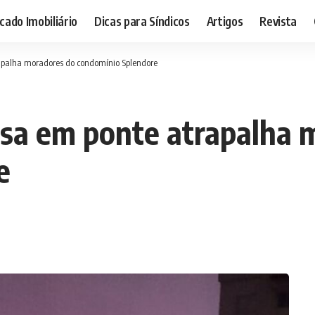
ado Imobiliário
Dicas para Síndicos
Artigos
Revista
apalha moradores do condomínio Splendore
osa em ponte atrapalha 
e