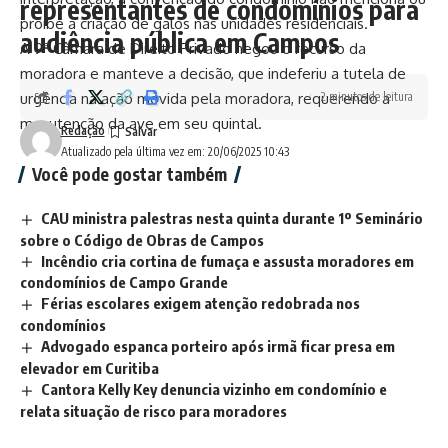
representantes de condomínios para
proíbe a criação de galos nas unidades residenciais.
audiência pública em Campos
A 9ª Câmara de Direito Privado negou o recurso da
moradora e manteve a decisão, que indeferiu a tutela de
urgência na ação movida pela moradora, requerendo a
2 minutos de leitura
manutenção da ave em seu quintal.
Redação
Atualizado pela última vez em: 20/06/2025 10:43
Você pode gostar também
CAU ministra palestras nesta quinta durante 1º Seminário
sobre o Código de Obras de Campos
Incêndio cria cortina de fumaça e assusta moradores em
condomínios de Campo Grande
Férias escolares exigem atenção redobrada nos
condomínios
Advogado espanca porteiro após irmã ficar presa em
elevador em Curitiba
Cantora Kelly Key denuncia vizinho em condomínio e
relata situação de risco para moradores