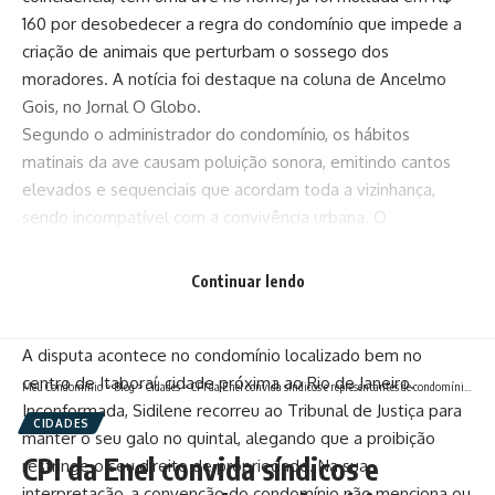
160 por desobedecer a regra do condomínio que impede a
criação de animais que perturbam o sossego dos
moradores. A notícia foi destaque na coluna de Ancelmo
Gois, no Jornal O Globo.
Segundo o administrador do condomínio, os hábitos
matinais da ave causam poluição sonora, emitindo cantos
elevados e sequenciais que acordam toda a vizinhança,
sendo incompatível com a convivência urbana. O
condomínio também alega que, junto com o galo, a
moradora tinha uma criação de patos. Após insistentes
Continuar lendo
reclamações da vizinhança, ela se livrou dos patos e
manteve apenas o galo de estimação.
A disputa acontece no condomínio localizado bem no
centro de Itaboraí, cidade próxima ao Rio de Janeiro.
Meu Condomínio
>
Blog
>
Cidades
>
CPI da Enel convida síndicos e representantes de condomínios para audiência pública em Campos
Inconformada, Sidilene recorreu ao Tribunal de Justiça para
CIDADES
manter o seu galo no quintal, alegando que a proibição
CPI da Enel convida síndicos e
restringe o seu direito de propriedade. Na sua
interpretação, a convenção do condomínio não menciona ou