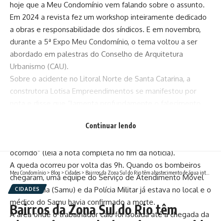
hoje que a Meu Condomínio vem falando sobre o assunto.
Em 2024 a revista fez um workshop inteiramente dedicado
a obras e responsabilidade dos síndicos. E em novembro,
durante a 5ª Expo Meu Condomínio, o tema voltou a ser
abordado em palestras do Conselho de Arquitetura
Urbanismo (CAU).
Sobre o acidente no Litoral Norte de Santa Catarina, a
construtora Lotisa Empreendimentos se manifestou por
nota e disse que “lamenta profundamente o falecimento
de Dirceu Roberto de Moraes” e que “está prestando total
Continuar lendo
apoio à família do colaborador e acompanhando de perto
todas as providências legais e operacionais em relação ao
ocorrido” (leia a nota completa no fim da notícia).
A queda ocorreu por volta das 9h. Quando os bombeiros
Meu Condomínio
>
Blog
>
Cidades
>
Bairros da Zona Sul do Rio têm abastecimento de água interrompido
chegaram, uma equipe do Serviço de Atendimento Móvel
de Urgência (Samu) e da Polícia Militar já estava no local e o
CIDADES
médico do Samu havia confirmado a morte.
Bairros da Zona Sul do Rio têm
A área onde o trabalhador caiu foi isolada até a chegada da