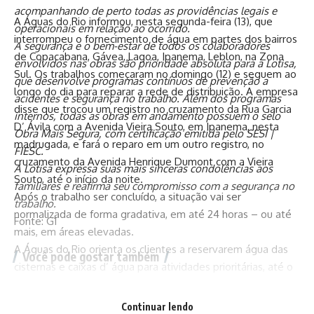
acompanhando de perto todas as providências legais e
A Águas do Rio informou, nesta segunda-feira (13), que
operacionais em relação ao ocorrido.
interrompeu o fornecimento de água em partes dos bairros
A segurança e o bem-estar de todos os colaboradores
de Copacabana, Gávea, Lagoa, Ipanema, Leblon, na Zona
envolvidos nas obras são prioridade absoluta para a Lotisa,
Sul. Os trabalhos começaram no domingo (12) e seguem ao
que desenvolve programas contínuos de prevenção a
longo do dia para reparar a rede de distribuição. A empresa
acidentes e segurança no trabalho. Além dos programas
disse que trocou um registro no cruzamento da Rua Garcia
internos, todas as obras em andamento possuem o selo
D’ Ávila com a Avenida Vieira Souto, em Ipanema, nesta
Obra Mais Segura, com certificação emitida pelo SESI |
madrugada, e fará o reparo em um outro registro, no
FIESC.
cruzamento da Avenida Henrique Dumont com a Vieira
A Lotisa expressa suas mais sinceras condolências aos
Souto, até o início da noite.
familiares e reafirma seu compromisso com a segurança no
Após o trabalho ser concluído, a situação vai ser
trabalho.
normalizada de forma gradativa, em até 24 horas – ou até
Fonte: G1
mais, em áreas elevadas.
A Águas do Rio orienta os clientes a reservarem água das
Você pode gostar também
cisternas e caixas d’ água para atividades prioritárias, até o
fornecimento ser regularizado.
Síndico é esfaqueado por morador após reclamações por
barulho em Santa Catarina
Continuar lendo