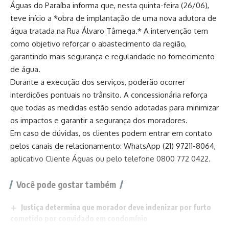
Águas do Paraíba informa que, nesta quinta-feira (26/06),
teve início a *obra de implantação de uma nova adutora de
água tratada na Rua Álvaro Tâmega.* A intervenção tem
como objetivo reforçar o abastecimento da região,
garantindo mais segurança e regularidade no fornecimento
de água.
Durante a execução dos serviços, poderão ocorrer
interdições pontuais no trânsito. A concessionária reforça
que todas as medidas estão sendo adotadas para minimizar
os impactos e garantir a segurança dos moradores.
Em caso de dúvidas, os clientes podem entrar em contato
pelos canais de relacionamento: WhatsApp (21) 97211-8064,
aplicativo Cliente Águas ou pelo telefone 0800 772 0422.
Você pode gostar também
Justiça determina que morador deve indenizar por furto
cometido por convidado em condomínio
Nova York autoriza proprietária de prédio de ‘Sex and the