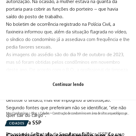
autorização. Na ocasião, a mulher estava na guarita da
portaria para cobrir as funções do porteiro – que havia
saído do posto de trabalho.
No boletim de ocorrência registrado na Polícia Civil, a
faxineira informou que, além da situação flagrada no vídeo,
o síndico do condomínio já a assediava com frequência e lhe
pedia favores sexuais.
As imagens do assédio são do dia 19 de outubro de 2023,
mas só foram obtidas pelos condôminos em novembro
deste ano. De acordo com o B.O., a profissional de limpeza
esperou para tornar o caso público porque tem medo do
Continuar lendo
autor do crime e também teme perder o emprego.
Os moradores tentaram, por meio de uma assembleia,
destituir o síndico, mas ele impugnou a destituição.
Segundo fontes que preferiram não se identificar, “ele não
Meu Condomínio
>
Blog
>
Cidades
>
Construção de condomínio em área de sítio arqueológico gera revolta em Cabo Frio
quer sair do cargo”.
O que diz a SSP
CIDADES
Construção de condomínio em área
Em nota da Secretaria da Segurança Pública (SSP), o caso