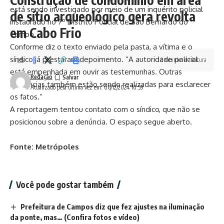
está sendo investigado por meio de um inquérito policial
de sítio arqueológico gera revolta
instaurado no 7º Distrito Policial de São Bernardo do
em Cabo Frio
Campo.
Conforme diz o texto enviado pela pasta, a vítima e o
síndico já prestaram depoimento. “A autoridade policial
6 minutos de leitura
está empenhada em ouvir as testemunhas. Outras
Redação
diligências também estão sendo realizadas para esclarecer
Atualizado pela última vez em: 06/12/2024 10:59
os fatos.”
A reportagem tentou contato com o síndico, que não se
posicionou sobre a denúncia. O espaço segue aberto.
Fonte: Metrópoles
Você pode gostar também
Prefeitura de Campos diz que fez ajustes na iluminação
da ponte, mas… (Confira fotos e vídeo)