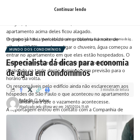
Segundo o profissional de relações públicas Fernando
Pavão, de 25 anos, a água está vindo do 6º andar do prédio,
Continuar lendo
de um apartamento que está em reforma. Ele e seus
amigos, que estão no 4º andar, não foram tão afetados. O
apartamento acima deles ficou alagado.
O grupo já havia percebido um problema na noite de
Meu Condomínio
>
Blog
>
Mundo dos Condomínios
>
Especialista dá dicas para economia de água em condomínios
sábado (28/12) quando, ao ligar o chuveiro, água começou a
MUNDO DOS CONDOMÍNIOS
entrar no apartamento em que eles estão hospedados. O
Especialista dá dicas para economia
jovem informou que o registro de água do prédio foi
de água em condomínios
desligado na tarde deste domingo, sem previsão para o
horário da volta.
Os responsáveis pelo edifício ainda não esclareceram aos
3 minutos de leitura
hóspedes de São Paulo o que aconteceu no apartamento
Redação
do 6º andar para que o vazamento acontecesse.
Atualizado pela última vez em: 26/12/2024 15:49
A reportagem entrou em contato com a Companhia de
Saneamento Básico do Estado de São Paulo (Sabesp) para
saber mais informações sobre o ocorrido, mas não obteve
resposta até o fechamento desta reportagem. O espaço