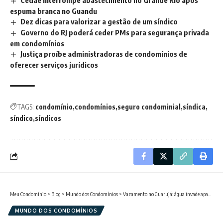
Cedae interrompe abastecimento no Grande Rio após
espuma branca no Guandu
Dez dicas para valorizar a gestão de um síndico
Governo do RJ poderá ceder PMs para segurança privada
em condomínios
Justiça proíbe administradoras de condomínios de
oferecer serviços jurídicos
TAGS:
condomínio
condomínios
seguro condominial
síndica
síndico
síndicos
Meu Condomínio
>
Blog
>
Mundo dos Condomínios
>
Vazamento no Guarujá: água invade apartamentos e elevador
MUNDO DOS CONDOMÍNIOS