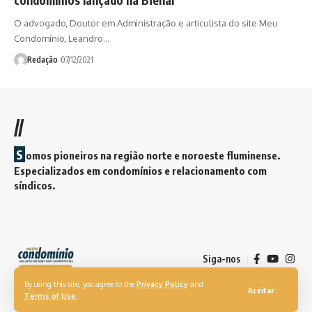
O advogado, Doutor em Administração e articulista do site Meu
Condomínio, Leandro…
Redação
07/12/2021
//
S
omos pioneiros na região norte e noroeste fluminense.
Especializados em condomínios e relacionamento com
síndicos.
Siga-nos
By using this site, you agree to the
Privacy Policy
and
Aceitar
Terms of Use
.
© 2026. Revista Meu Condomínio. Todos os direitos reservados.