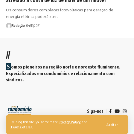
Os consumidores com placas fotovoltaicas para geração de
energia elétrica poderão ter…
Redação
04/11/2021
//
S
omos pioneiros na região norte e noroeste fluminense.
Especializados em condomínios e relacionamento com
síndicos.
Siga-nos
By using this site, you agree to the
Privacy Policy
and
Aceitar
Terms of Use
.
© 2026. Revista Meu Condomínio. Todos os direitos reservados.