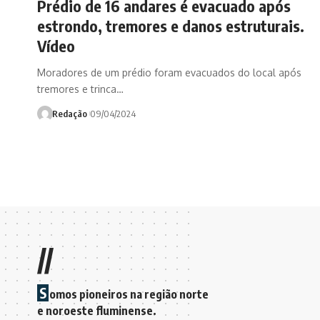
Prédio de 16 andares é evacuado após
estrondo, tremores e danos estruturais.
Vídeo
Moradores de um prédio foram evacuados do local após
tremores e trinca…
Redação
09/04/2024
//
S
omos pioneiros na região norte
e noroeste fluminense.