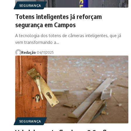
SEGURANÇA
Totens inteligentes já reforçam
segurança em Campos
A tecnologia dos totens de câmeras inteligentes, que já
vem transformando a…
Redação
04/11/2025
SEGURANÇA