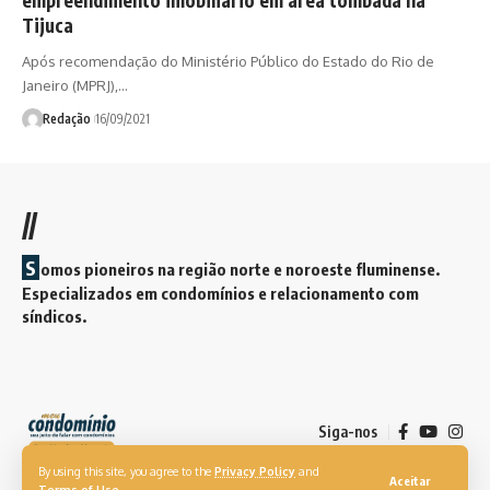
Tijuca
Após recomendação do Ministério Público do Estado do Rio de
Janeiro (MPRJ),…
Redação
16/09/2021
//
S
omos pioneiros na região norte e noroeste fluminense.
Especializados em condomínios e relacionamento com
síndicos.
Siga-nos
By using this site, you agree to the
Privacy Policy
and
Aceitar
Terms of Use
.