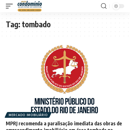
Tag:
tombado
MERCADO IMOBILIÁRIO
MPRJ recomenda a paralisação imediata das obras de
empreendimento imobiliário em área tombada na