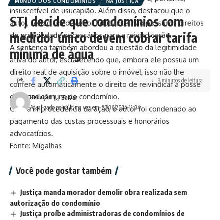
MUNDO DOS CONDOMÍNIOS
NA JUSTIÇA
insuscetível de usucapião. Além disso, destacou que o
STJ decide que condomínios com
autor, sendo um devedor fiduciante, não possui os direitos
medidor único devem cobrar tarifa
de propriedade necessários para a reivindicação.
A sentença também abordou a questão da legitimidade
mínima de água
ativa do autor, esclarecendo que, embora ele possua um
direito real de aquisição sobre o imóvel, isso não lhe
3 minutos de leitura
confere automaticamente o direito de reivindicar a posse
de áreas comuns do condomínio.
Redação
Atualizado pela última vez em: 27/06/2024 11:04
Com a improcedência da ação, o autor foi condenado ao
pagamento das custas processuais e honorários
advocatícios.
Fonte: Migalhas
Você pode gostar também
Justiça manda morador demolir obra realizada sem
autorização do condomínio
Justiça proíbe administradoras de condomínios de