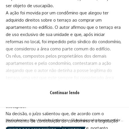
ser objeto de usucapião.
A ação foi movida por um condômino que alegou ter
adquirido direitos sobre o terraço ao comprar um
apartamento no edifício. O autor afirmou que o terraço era
de uso exclusivo de sua unidade e que, após iniciar
reformas no local, foi impedido pelo síndico do condomínio,
que considerou a área como parte comum do edifício.
Os réus, compostos pelos proprietários dos demais
apartamentos e pelo condomínio, contestaram a ação
alegando que o autor não detinha a posse legítima do
terraço, uma vez que este sempre foi considerado área
comum do prédio. Eles argumentaram ainda que o autor
não era o proprietário registrado dos apartamentos, mas
Continuar lendo
sim um devedor fiduciante, sem legitimidade para pleitear a
usucapião.
Na decisão, o juízo salientou que, de acordo com o
Meu Condomínio
>
Blog
>
Mundo dos Condomínios
>
STJ decide que condomínios com medidor único devem cobrar tarifa mínima de água
instrumento de constituição do condomínio e a legislação
pertinente, o terraço é uma área comum e, portanto,