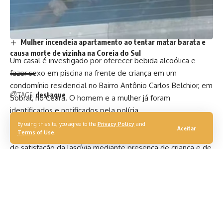
mais seguro e valorizado
TJ/MT: Condomínio pode remover carregador elétrico
instalado por morador
Mulher incendeia apartamento ao tentar matar barata e
causa morte de vizinha na Coreia do Sul
Um casal é investigado por oferecer bebida alcoólica e
fazer sexo em piscina na frente de criança em um
condomínio residencial no Bairro Antônio Carlos Belchior, em
TAGS:
destaque
Sobral, no Ceará. O homem e a mulher já foram
identificados e notificados pela polícia.
Em nota, a Polícia Civil afirmou que segue com as
By using this site, you agree to the
Privacy Policy
and
Aceitar
Terms of Use
.
investigações relacionadas ao caso e investiga os “crimes
de satisfação da lascívia mediante presença de criança e de
fornecimento de bebida alcoólica a menor de idade”.
As imagens, que viralizaram no fim de semana, foram
gravadas por uma testemunha. Em um dos vídeos, o casal é
flagrado praticando sexo na água, próximo à criança, que
chega a jogar água no homem e na mulher.
Em outro momento, o homem, que estava nu, molha os