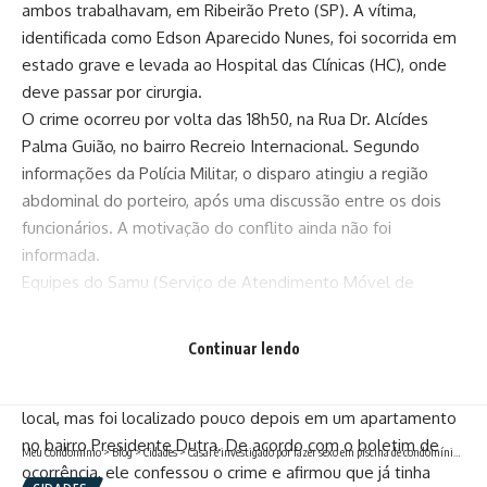
ambos trabalhavam, em Ribeirão Preto (SP). A vítima,
identificada como Edson Aparecido Nunes, foi socorrida em
estado grave e levada ao Hospital das Clínicas (HC), onde
deve passar por cirurgia.
O crime ocorreu por volta das 18h50, na Rua Dr. Alcídes
Palma Guião, no bairro Recreio Internacional. Segundo
informações da Polícia Militar, o disparo atingiu a região
abdominal do porteiro, após uma discussão entre os dois
funcionários. A motivação do conflito ainda não foi
informada.
Equipes do Samu (Serviço de Atendimento Móvel de
Urgência) realizaram os primeiros atendimentos antes da
remoção ao hospital. Até o momento, não há atualização
Continuar lendo
sobre o estado de saúde da vítima.
O autor do disparo, Ricardo Ferreira de Castro, fugiu do
local, mas foi localizado pouco depois em um apartamento
no bairro Presidente Dutra. De acordo com o boletim de
Meu Condomínio
>
Blog
>
Cidades
>
Casal é investigado por fazer sexo em piscina de condomínio na frente de criança
ocorrência, ele confessou o crime e afirmou que já tinha