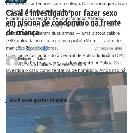
CIDADES
desavenças anteriores com o colega. Disse ainda que atirou
Casal é investigado por fazer sexo
após ser atacado durante a briga.
Ricardo possui registro de Colecionador, Atirador
em piscina de condomínio na frente
Desportivo e Caçador (CAC). Durante a ocorrência, os
de criança
policiais apreenderam duas armas — uma pistola calibre
.380, utilizada no disparo, e uma pistola 9mm — além de
munições e carregadores.
2 minutos de leitura
O vigilante foi conduzido à Central de Polícia Judiciária (CPJ)
Redação
de Ribeirão Preto para prestar depoimento. A Polícia Civil
Atualizado pela última vez em: 24/09/2025 08:49
investiga o caso como tentativa de homicídio. Ainda não há
confirmação se o suspeito permanecerá preso. A
reportagem não conseguiu contato com a defesa dele.
Você pode gostar também
Casarão desaba no Centro do Rio e deixa um morto
Incêndio em apartamento deixa mulher morta em Santo
Antônio de Pádua
Síndico Renato Escocard: ações resultam em condomínio