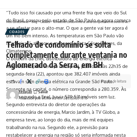
o Vale do Paraíba, segundo dados da Defesa Civil.
“Tudo isso foi causado por uma frente fria que veio do Sul
do Brasil, passou pelo estado de São Paulo e agora começa
Meu Condomínio
>
Blog
>
Cidades
>
Telhado de condomínio se solta completamente durante ventania no Aglomerado da Serra, em BH
a se afastar para o alto-mar. O que a gente vai ter agora é
CIDADES
um frio bem intenso. As temperaturas em São Paulo vão
Telhado de condomínio se solta
ficar baixas”, afirmou o meteorologista César Soares, da
Climatempo.
completamente durante ventania no
O boletim da Enel, distribuidora de energia elétrica
Aglomerado da Serra, em BH
responsável pelo serviço na capital, publicado às 22h35 de
segunda-feira (22), apontou que 382.407 imóveis ainda
estavam sem energia elétrica na Grande São Paulo.
1 minutos de leitura
Somente na capital, o número correspondia a 280.359. Às
Redação
15h19, segundo a Enel, havia 579.531 imóveis sem luz.
Atualizado pela última vez em: 23/09/2025 10:13
Segundo entrevista do diretor de operações da
concessionária de energia, Marcio Jardim, à TV Globo, a
empresa teve, ao longo do dia, mais de mil equipes
trabalhando na rua. Segundo ele, a previsão para
restabelecer a energia na região só seria informada nesta