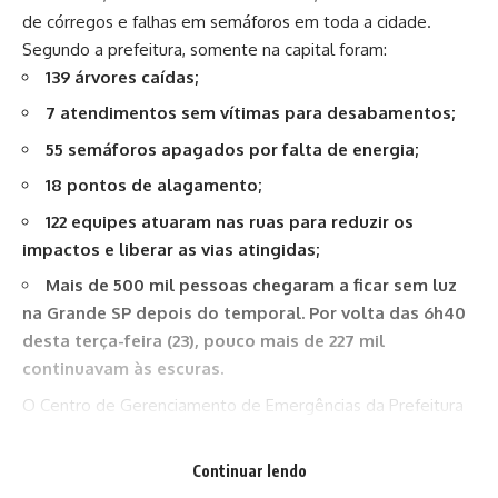
de córregos e falhas em semáforos em toda a cidade.
Segundo a prefeitura, somente na capital foram:
139 árvores caídas;
7 atendimentos sem vítimas para desabamentos;
55 semáforos apagados por falta de energia;
18 pontos de alagamento;
122 equipes atuaram nas ruas para reduzir os
impactos e liberar as vias atingidas;
Mais de 500 mil pessoas chegaram a ficar sem luz
na Grande SP depois do temporal.
Por volta das 6h40
desta terça-feira (23), pouco mais de 227 mil
continuavam às escuras.
O Centro de Gerenciamento de Emergências da Prefeitura
de São Paulo decretou estado de atenção para chuvas às
13h45 em todas as regiões da capital. Às 15h02, ele foi
Continuar lendo
encerrado. A instabilidade se afastou para o Litoral Norte e