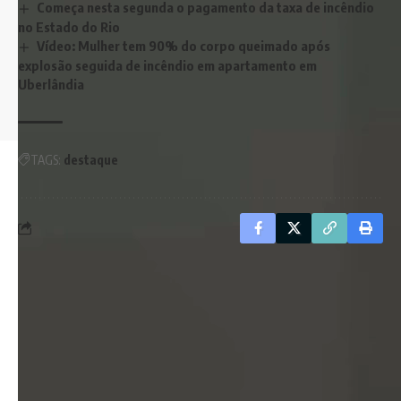
Começa nesta segunda o pagamento da taxa de incêndio
no Estado do Rio
Vídeo: Mulher tem 90% do corpo queimado após
Siga-nos
explosão seguida de incêndio em apartamento em
Uberlândia
© 2026. Revista Meu Condomínio. Todos os direitos reservados.
TAGS:
destaque