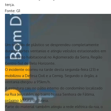
terça.
Fonte: G1
Um telhado de plástico se desprendeu completamente
durante fortes ventanias e atingiu veículos estacionados em
um conjunto habitacional no Aglomerado da Serra, Região
Centro-Sul de Belo Horizonte.
O incidente ocorreu na tarde desta segunda-feira (23) e
mobilizou a Defesa Civil e a Cemig. Segundo o órgão, a
ventania chegou a 95km/h.
A estrutura caiu no pátio interno do condomínio localizado
na Rua Jerusalém, no bairro Nossa Senhora de Fátima,
próximo à Mata da Baleia.
Parte do material também atingiu a rede elétrica da rua, o