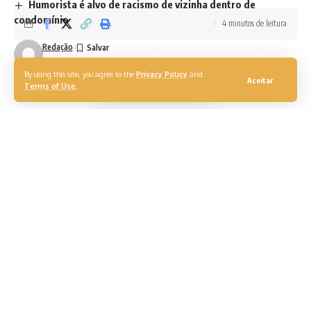
Humorista é alvo de racismo de vizinha dentro de
condomínio
4 minutos de leitura
Redação
Atualizado pela última vez em: 24/02/2022 14:06
By using this site, you agree to the
Privacy Policy
and
Aceitar
Terms of Use
.
MPRJ recomenta paralisação de obras de empreendimento em área