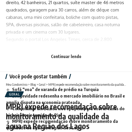
direito, 42 banheiros, 21 quartos, suíte master de 46 metros
quadrados, garagem para 30 carros, além de déque com
cabanas, uma mini confeitaria, boliche com quatro pistas,
SPA, diversas piscinas, salão de cabeleireiro, casa noturna
privada e um cinema com 30 lugares.
Segundo o portal Los Angeles Times, cerca de 2.800
pessoas de 170 países se interessaram pelo imóvel. No
entanto, apenas cinco lances foram concretizados no leilão.
Continuar lendo
(Fonte: Istoe)
Você pode gostar também
Meu Condomínio
>
Blog
>
Geral
>
MPRJ expede recomendação sobre monitoramento da qualidade da água na Região dos Lagos
Sofá “voa” de varanda de prédio na Turquia
GERAL
Longevidade redesenha o mercado imobiliário no Brasil e
amplia disputa na economia prateada
MPRJ expede recomendação sobre
Condomínio em Búzios vive epopeia para cobrar taxas do
monitoramento da qualidade da
bicheiro mais temido do Rio
MPRJ expede recomendação sobre monitoramento da
água na Região dos Lagos
qualidade da água na Região dos Lagos