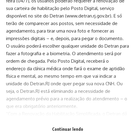
feira (04/7), os usuários poderão requerer a renovação de
sua carteira de habilitação pelo Posto Digital, serviço
disponível no site do Detran (
www.detran.rj.gov.br
). E só
terão de comparecer aos postos, sem necessidade de
agendamento, para tirar uma nova foto e fornecer as
impressões digitais – e, depois, para pegar o documento.
O usuário poderá escolher qualquer unidade do Detran para
fazer a fotografia e a biometria. O atendimento será por
ordem de chegada. Pelo Posto Digital, receberá o
endereço da clínica médica onde fará o exame de aptidão
física e mental, ao mesmo tempo em que vai indicar a
unidade do Detran.RJ onde quer pegar sua nova CNH. Ou
seja, o Detran.RJ está eliminando a necessidade de
agendamento prévio para a realização do atendimento – o
que era obrigatório anteriormente.
“Com a Renovação da Habilitação Simplificada, o Detran dá
mais um passo para facilitar a vida dos cidadãos, tornando
os serviços mais rápidos e acessíveis”, afirmou o presidente
Continuar lendo