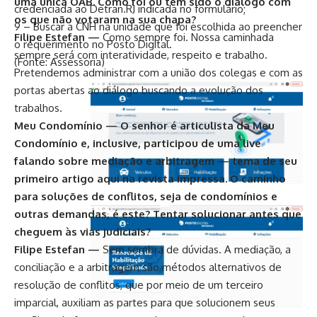
uma única OAB. Como foi ou tem sido o diálogo com
credenciada ao Detran.RJ indicada no formulário;
os que não votaram na sua chapa?
9 – Buscar a CNH na unidade que foi escolhida ao preencher
Filipe Estefan —
Como sempre foi. Nossa caminhada
o requerimento no Posto Digital.
sempre será com interatividade, respeito e trabalho.
(Fonte: Assessoria)
Pretendemos administrar com a união dos colegas e com as
portas abertas ao diálogo buscando a evolução dos
trabalhos.
Meu Condomínio — O senhor é articulista da Meu
Condomínio e, inclusive, participou de uma live
falando sobre mediação e arbitragem — tema de seu
primeiro artigo aqui na revista impressa. O caminho
para soluções de conflitos, seja de condomínios e
outras demandas, é este? Tentar solucionar antes que
cheguem às vias judiciais?
Filipe Estefan —
Sem sombra de dúvidas. A mediação, a
conciliação e a arbitragem são métodos alternativos de
resolução de conflitos, que por meio de um terceiro
imparcial, auxiliam as partes para que solucionem seus