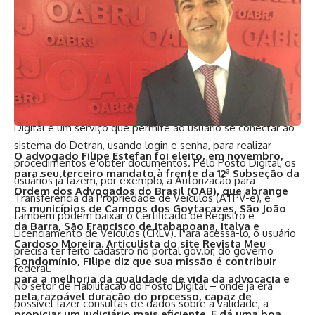
realizando o agendamento prévio nos postos. Para a nova
versão simplificada, a CNH anterior precisa ter sido emitida
no Estado do Rio de Janeiro e o domínio atual tem de ser
do RJ. Os usuários com 65 anos ou mais têm a isenção do
Duda.
Posto Digital Detran.RJ
Lançado em setembro de 2021 pelo Detran.RJ, o Posto
Digital é um serviço que permite ao usuário se conectar ao
sistema do Detran, usando login e senha, para realizar
O advogado Filipe Estefan foi eleito, em novembro,
procedimentos e obter documentos. Pelo Posto Digital, os
para seu terceiro mandato à frente da 12ª Subseção da
usuários já fazem, por exemplo, a Autorização para
Ordem dos Advogados do Brasil (OAB), que abrange
Transferência da Propriedade de Veículos (ATPV-e), e
os municípios de Campos dos Goytacazes, São João
também podem baixar o Certificado de Registro e
da Barra, São Francisco de Itabapoana, Italva e
Licenciamento de Veículos (CRLV). Para acessá-lo, o usuário
Cardoso Moreira. Articulista do site Revista Meu
precisa ter feito cadastro no portal
gov.br
, do governo
Condomínio, Filipe diz que sua missão é contribuir
federal.
para a melhoria da qualidade de vida da advocacia e
No setor de Habilitação do Posto Digital – onde já era
pela razoável duração do processo, capaz de
possível fazer consultas de dados sobre a validade, a
propiciar um judiciário mais eficiente. E dá uma boa