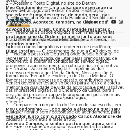
nosso País.
2 – Acessar o Posto Digital, no site do Detran
Meu Condomínio — Uma coisa que se percebe na
(
www.detran.rj.gov.br
) e clicar na aba ‘Habilitação’;
sociedade é uma descrença, de modo geral, nas
3 – Clicar na aba ‘Renovação da Habilitação Simplificada –
instituições. Acontece, também, na Ordem dos
Siga-nos
Solicitar’;
Advogados do Brasil. Como pretende resgatar o
4 – Preencher os dados exigidos e confirmar, em várias
protagonismo da Ordem, primeiro junto aos seus
etapas, as informações apresentadas pelo sistema,
© 2026. Revista Meu Condomínio. Todos os direitos reservados.
próprios pares?
incluindo dados biográficos e endereço de residência;
Filipe Estefan —
O sentimento de que a OAB deixou de
5 – Indicar o posto do Detran.RJ onde deseja pegar o
representar a advocacia, de lutar pelas prerrogativas, de
documento e aceitar as condições do serviço digital;
promover o aprimoramento da cultura jurídica é o motivo
6 – Na aba ‘Documentos Digitais’, imprimir os dois
do nosso retorno à gestão da Ordem. Nossa missão é
formulários: ‘Renach’ e ‘Endereço de Clínica Médica’. O
fomentar nossa proposta de gestão, contribuindo para a
Renach deverá ser levado ao posto para a foto e a coleta
melhoria da qualidade de vida da advocacia e pela razoável
das impressões digitais. Já o Endereço da Clínica, para a
duração do processo, capaz de propiciar um judiciário mais
realização de exame médico/psicológico;
eficiente.
7 – Comparecer a um posto do Detran de sua escolha, em
Meu Condomínio — Logo após a eleição na qual saiu
qualquer horário, sem necessidade de agendamento, para
vencedor, junto com o advogado Carlos Alexandre de
cadastrar a biometria e fazer a foto;
Azevedo Campos, o senhor postou que agora seria
8 – Fazer o exame de aptidão física e mental na clínica