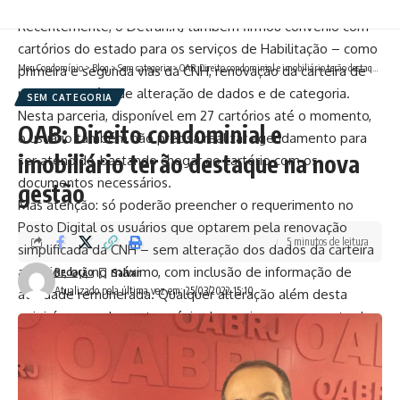
do Detran.RJ, Adolfo Konder.
Recentemente, o Detran.RJ também firmou convênio com
cartórios do estado para os serviços de Habilitação – como
Meu Condomínio
>
Blog
>
Sem categoria
>
OAB: Direito condominial e imobiliário terão destaque na nova gestão
primeira e segunda vias da CNH, renovação da carteira de
motorista, além de alteração de dados e de categoria.
SEM CATEGORIA
Nesta parceria, disponível em 27 cartórios até o momento,
OAB: Direito condominial e
o usuário também não precisa realizar agendamento para
imobiliário terão destaque na nova
ser atendido, bastando chegar ao cartório com os
documentos necessários.
gestão
Mas atenção: só poderão preencher o requerimento no
Posto Digital os usuários que optarem pela renovação
5 minutos de leitura
simplificada da CNH – sem alteração dos dados da carteira
anterior, ou, no máximo, com inclusão de informação de
Redação
Atualizado pela última vez em: 25/03/2022 15:10
atividade remunerada. Qualquer alteração além desta
exigirá o agendamento prévio do serviço em um posto do
Detran.RJ.
Vale ressaltar também que a Renovação Simplificada da
CNH não é obrigatória. Quem preferir pode continuar