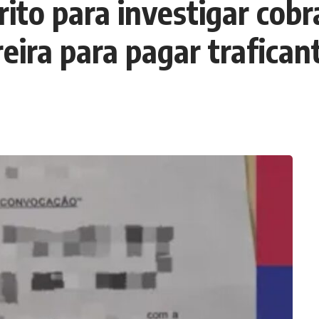
uérito para investigar co
ira para pagar trafican