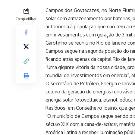
Campos dos Goytacazes, no Norte Fluminen
solar com armazenamento por baterias, p
Compartilhar
autonomia à população que não tem acesso
em investimentos com geração de 3 mil em
Garotinho se reuniu no Rio de Janeiro c
Campos segue na segunda posição do rank
ficando atrás apenas da capital Rio de Jan
“Uma gigante vitória da nossa cidade, p
mundial de investimentos em energia”, af
O secretário de Petróleo, Energia e Ino
celeiro da geração de energias renovávei
energia solar fotovoltaica, etanol, eóli
Resíduos, em Conselheiro Josino, que gera
“O município de Campos segue sendo pio
século XIX com a cana-de-açúcar, matéria
América Latina a receber iluminação públi