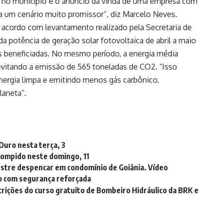
o no município e o anúncio da vinda de uma empresa com
 um cenário muito promissor”, diz Marcelo Neves.
 acordo com levantamento realizado pela Secretaria de
da potência de geração solar fotovoltaica de abril a maio
es beneficiadas. No mesmo período, a energia média
evitando a emissão de 565 toneladas de CO2. “Isso
nergia limpa e emitindo menos gás carbônico,
laneta”.
Ouro nesta terça, 3
rompido neste domingo, 11
stre despencar em condomínio de Goiânia. Vídeo
ão com segurança reforçada
rições do curso gratuito de Bombeiro Hidráulico da BRK e