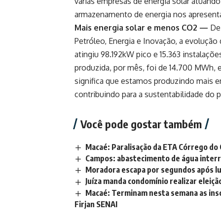
várias empresas de energia solar atuand
armazenamento de energia nos apresenta
Mais energia solar e menos CO2 —
De
Petróleo, Energia e Inovação, a evolução 
atingiu 98.192kW pico e 15.363 instalaçõ
produzida, por mês, foi de 14.700 MWh, 
significa que estamos produzindo mais e
contribuindo para a sustentabilidade do p
Você pode gostar também
Macaé: Paralisação da ETA Córrego do 
Campos: abastecimento de água inter
Moradora escapa por segundos após lu
Juíza manda condomínio realizar eleiç
Macaé: Terminam nesta semana as insc
Firjan SENAI