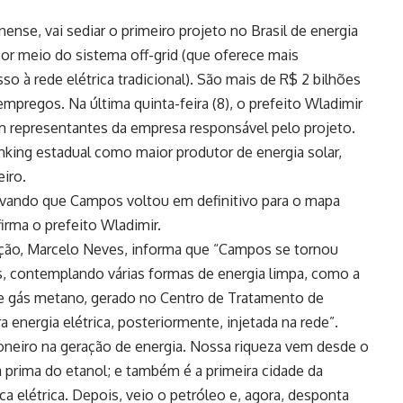
se, vai sediar o primeiro projeto no Brasil de energia
or meio do sistema off-grid (que oferece mais
 à rede elétrica tradicional). São mais de R$ 2 bilhões
pregos. Na última quinta-feira (8), o prefeito Wladimir
om representantes da empresa responsável pelo projeto.
ing estadual como maior produtor de energia solar,
eiro.
rovando que Campos voltou em definitivo para o mapa
irma o prefeito Wladimir.
vação, Marcelo Neves, informa que “Campos se tornou
s, contemplando várias formas de energia limpa, como a
ca e gás metano, gerado no Centro de Tratamento de
 energia elétrica, posteriormente, injetada na rede”.
neiro na geração de energia. Nossa riqueza vem desde o
 prima do etanol; e também é a primeira cidade da
ca elétrica. Depois, veio o petróleo e, agora, desponta