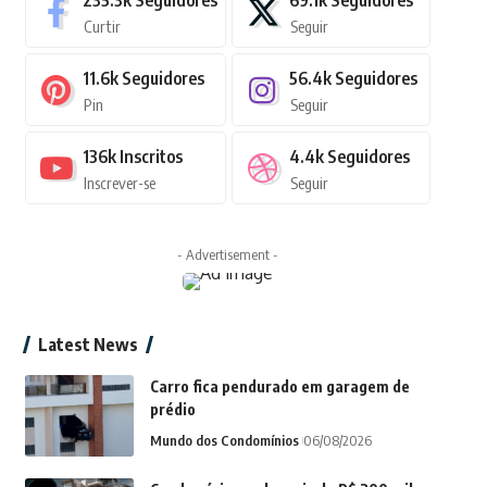
235.3k
Seguidores
69.1k
Seguidores
Curtir
Seguir
11.6k
Seguidores
56.4k
Seguidores
Pin
Seguir
136k
Inscritos
4.4k
Seguidores
Inscrever-se
Seguir
- Advertisement -
Latest News
Carro fica pendurado em garagem de
prédio
Mundo dos Condomínios
06/08/2026