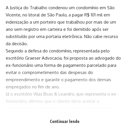
A Justiça do Trabalho condenou um condomínio em São
Vicente, no litoral de São Paulo, a pagar R$ 101 mil em
indenização a um porteiro que trabalhou por mais de um
ano sem registro em carteira e foi demitido após ser
substituído por uma portaria eletrônica. Não cabe recurso
da decisão.
Segundo a defesa do condomínio, representada pelo
escritório Graeser Advocacia, foi proposta ao advogado do
ex-funcionário uma forma de pagamento parcelado para
evitar o comprometimento das despesas do
empreendimento e garantir o pagamento dos demais
empregados no fim de ano.
Já o escritório Vilas Boas & Leandro, que representa o ex-
funcionário, afirmou que o cliente deve aceitar o
parcelamento sem renunciar a qualquer parte do valor e
desde que os pagamentos sejam feitos em um prazo
Continuar lendo
razoável. Portanto, a quantidade de parcelas ainda não foi