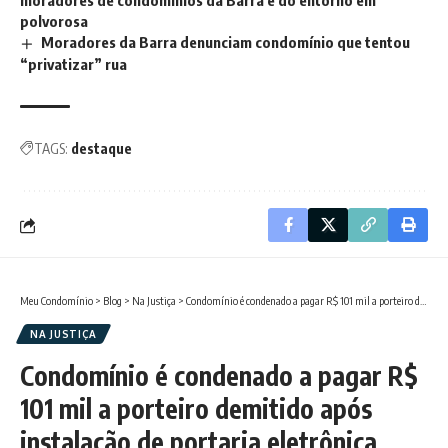
moradores de condomínios da Barra e do entorno em
polvorosa
Moradores da Barra denunciam condomínio que tentou
“privatizar” rua
TAGS:
destaque
Meu Condomínio
>
Blog
>
Na Justiça
>
Condomínio é condenado a pagar R$ 101 mil a porteiro demitido após instalação de portaria eletrônica
NA JUSTIÇA
Condomínio é condenado a pagar R$
101 mil a porteiro demitido após
instalação de portaria eletrônica