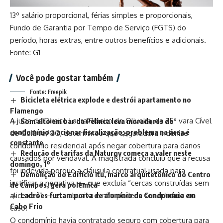
O condomínio deverá quitar o aviso-prévio do funcionário,
13º salário proporcional, férias simples e proporcionais,
Fundo de Garantia por Tempo de Serviço (FGTS) do
período, horas extras, entre outros benefícios e adicionais.
Fonte: G1
Você pode gostar também
Fonte: Freepik
Bicicleta elétrica explode e destrói apartamento no
Flamengo
A juíza de Direito Laura Ribeiro de Oliveira, da 25ª vara Cível
Som alto em bar da Pelinca leva moradores de
condomínio a acionar fiscalização; problema na área é
de Goiânia/GO, determinou que seguradora indenize
constante
condomínio residencial após negar cobertura para danos
Redução de tarifas da Naturgy começa a valer neste
causados por vendaval. A magistrada concluiu que a recusa
domingo, 1º
foi indevida porque a cláusula contratual usada para
Demolição do Edifício Itu, marco arquitetônico do Centro
justificar a negativa — que excluía “cercas construídas sem
de Campos, gera polêmica
alicerces” — era abusiva e não poderia ser aplicada ao
Ladrões furtam porta de alumínio de Condomínio em
Cabo Frio
caso.
O condomínio havia contratado seguro com cobertura para