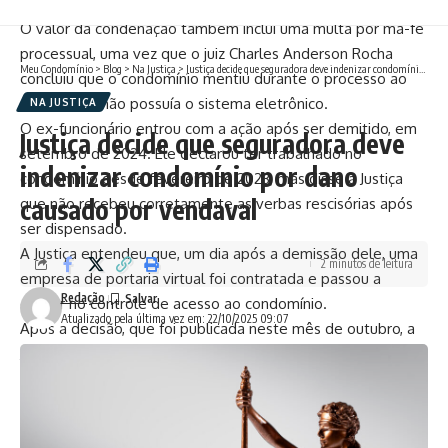
definida.
O valor da condenação também inclui uma multa por má-fé
processual, uma vez que o juiz Charles Anderson Rocha
Meu Condomínio
>
Blog
>
Na Justiça
>
Justiça decide que seguradora deve indenizar condomínio por dano causado por vendaval
concluiu que o condomínio mentiu durante o processo ao
afirmar que não possuía o sistema eletrônico.
NA JUSTIÇA
O ex-funcionário entrou com a ação após ser demitido, em
Justiça decide que seguradora deve
setembro de 2024. Ele declarou ter trabalhado no
indenizar condomínio por dano
condomínio desde fevereiro de 2023, mas disse à Justiça
causado por vendaval
que não recebeu corretamente as verbas rescisórias após
ser dispensado.
A Justiça entendeu que, um dia após a demissão dele, uma
2 minutos de leitura
empresa de portaria virtual foi contratada e passou a
Redação
operar no controle de acesso ao condomínio.
Atualizado pela última vez em: 22/10/2025 09:07
Após a decisão, que foi publicada neste mês de outubro, a
Justiça determinou que o condomínio registre e dê baixa no
contrato do porteiro na Carteira de Trabalho, além do
pagamento das verbas rescisórias solicitadas pelo
funcionário.