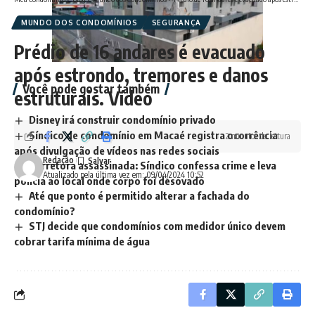
MUNDO DOS CONDOMÍNIOS
SEGURANÇA
Prédio de 16 andares é evacuado
após estrondo, tremores e danos
Você pode gostar também
estruturais. Vídeo
Disney irá construir condomínio privado
Síndico de condomínio em Macaé registra ocorrência
2 minutos de leitura
após divulgação de vídeos nas redes sociais
Redação
Corretora assassinada: Síndico confessa crime e leva
Atualizado pela última vez em: 09/04/2024 10:52
polícia ao local onde corpo foi desovado
Até que ponto é permitido alterar a fachada do
condomínio?
STJ decide que condomínios com medidor único devem
cobrar tarifa mínima de água