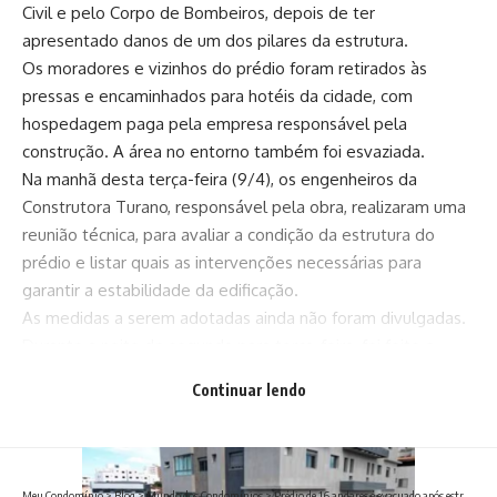
Civil e pelo Corpo de Bombeiros, depois de ter
apresentado danos de um dos pilares da estrutura.
Os moradores e vizinhos do prédio foram retirados às
pressas e encaminhados para hotéis da cidade, com
hospedagem paga pela empresa responsável pela
construção. A área no entorno também foi esvaziada.
Na manhã desta terça-feira (9/4), os engenheiros da
Construtora Turano, responsável pela obra, realizaram uma
reunião técnica, para avaliar a condição da estrutura do
prédio e listar quais as intervenções necessárias para
garantir a estabilidade da edificação.
As medidas a serem adotadas ainda não foram divulgadas.
Durante a noite de segunda para terça-feira, foi feito o
serviço de escoramento da edificação, por funcionários da
Continuar lendo
empresa responsável.
Meu Condomínio
>
Blog
>
Mundo dos Condomínios
>
Prédio de 16 andares é evacuado após estrondo, tremores e danos estruturais. Vídeo