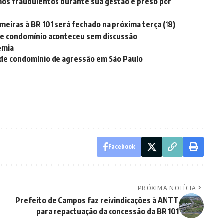
mos fraudulentos durante sua gestão é preso por
eiras à BR 101 será fechado na próxima terça (18)
de condomínio aconteceu sem discussão
emia
o de condomínio de agressão em São Paulo
Facebook
PRÓXIMA NOTÍCIA
Prefeito de Campos faz reivindicações à ANTT
para repactuação da concessão da BR 101