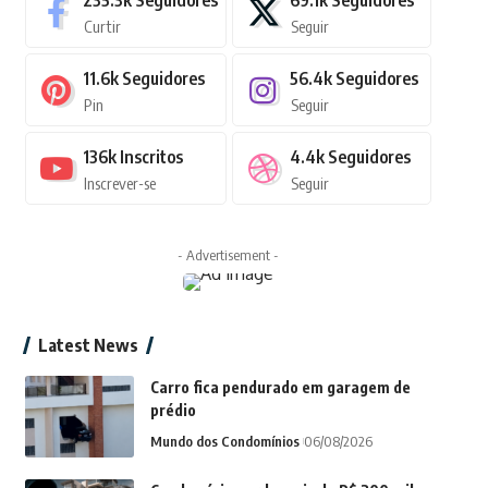
235.3k
Seguidores
69.1k
Seguidores
Curtir
Seguir
11.6k
Seguidores
56.4k
Seguidores
Pin
Seguir
136k
Inscritos
4.4k
Seguidores
Inscrever-se
Seguir
- Advertisement -
Latest News
Carro fica pendurado em garagem de
prédio
Mundo dos Condomínios
06/08/2026