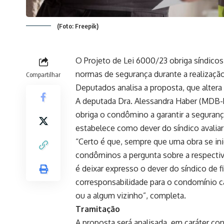
(Foto: Freepik)
O Projeto de Lei 6000/23 obriga síndic
normas de segurança durante a realizaçã
Compartilhar
Deputados analisa a proposta, que altera
A deputada Dra. Alessandra Haber (MDB-PA
obriga o condômino a garantir a seguranç
estabelece como dever do síndico avalia
“Certo é que, sempre que uma obra se ini
condôminos a pergunta sobre a respectiv
é deixar expresso o dever do síndico de fi
corresponsabilidade para o condomínio 
ou a algum vizinho”, completa.
Tramitação
A proposta será analisada, em
caráter co