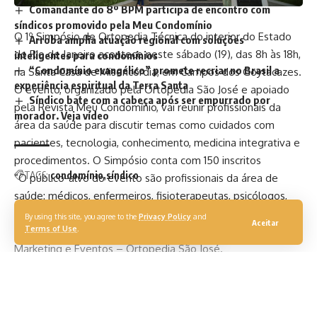
Comandante do 8º BPM participa de encontro com
síndicos promovido pela Meu Condomínio
O 1º Simpósio de Ortopedia Técnica do interior do Estado
Arroba amplia atuação regional com soluções
do Rio de Janeiro acontece neste sábado (19), das 8h às 18h,
inteligentes para condomínios
“Condomínio evangélico” promete recriar no Brasil a
na Santa Casa de Misericórdia, em Campos dos Goytacazes.
experiência espiritual da Terra Santa
O evento, organizado pela Ortopedia São José e apoiado
Síndico bate com a cabeça após ser empurrado por
pela Revista Meu Condomínio, vai reunir profissionais da
morador. Veja vídeo
área da saúde para discutir temas como cuidados com
pacientes, tecnologia, conhecimento, medicina integrativa e
procedimentos. O Simpósio conta com 150 inscritos
TAGS:
condomínio
síndico
“O público-alvo do evento são profissionais da área de
saúde: médicos, enfermeiros, fisioterapeutas, psicólogos,
cuidadores de idosos, terapeuta ocupacional, técnicos de
By using this site, you agree to the
Privacy Policy
and
Aceitar
Terms of Use
.
enfermagem, entre outros”, disse Camila Cunha, sócia –
Marketing e Eventos – Ortopedia São José.
Inscrições pelo WhatsApp (22) 99988-0805.
Você pode gostar também