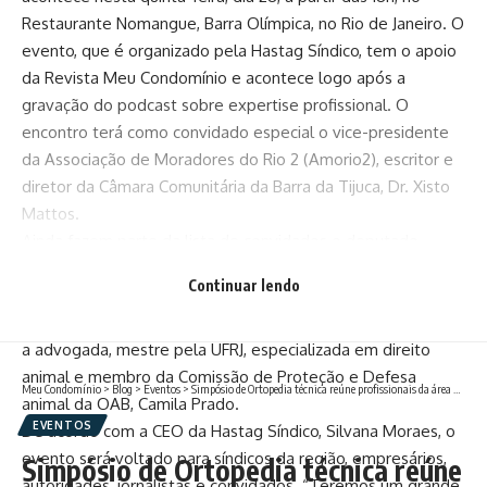
Restaurante Nomangue, Barra Olímpica, no Rio de Janeiro. O
evento, que é organizado pela Hastag Síndico, tem o apoio
da Revista Meu Condomínio e acontece logo após a
gravação do podcast sobre expertise profissional. O
encontro terá como convidado especial o vice-presidente
da Associação de Moradores do Rio 2 (Amorio2), escritor e
diretor da Câmara Comunitária da Barra da Tijuca, Dr. Xisto
Mattos.
Ainda fazem parte da lista de convidados o deputado
federal e presidente do Instituto João Diniz, João Diniz; a
Continuar lendo
jornalista Cris Moreira, que passou por empresas como
Globo e SBT; o empresário e vereador carioca Chagas Bola;
a advogada, mestre pela UFRJ, especializada em direito
animal e membro da Comissão de Proteção e Defesa
Meu Condomínio
>
Blog
>
Eventos
>
Simpósio de Ortopedia técnica reúne profissionais da área da saúde em Campos
animal da OAB, Camila Prado.
EVENTOS
De acordo com a CEO da Hastag Síndico, Silvana Moraes, o
evento será voltado para síndicos da região, empresários,
Simpósio de Ortopedia técnica reúne
autoridades, jornalistas e convidados. “Teremos um grande