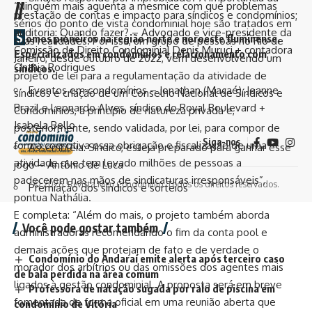
//
“Ninguém mais aguenta a mesmice com que problemas
prestação de contas e impacto para síndicos e condomínios;
sérios do ponto de vista condominial hoje são tratados em
auditoria: Quando fazer? – Advogado e vice-presidente da
S
omos pioneiros na região norte e noroeste fluminense.
suas realidades. Por isso, um grupo de pessoas no Rio de
Comissão de Direito Condominial Denis Muruci + contadora
Especializados em condomínios e relacionamento com
Janeiro, desde outubro de 2022, vem desenvolvendo um
Cinthia Rodrigues
síndicos.
projeto de lei para a regulamentação da atividade de
Eventos em condomínios – Jonathan (Macaé), Jeanne
síndicos e criação de um Conselho Nacional de Síndicos e
Brazil e Leonardo Alves, síndico do Royal Boulevard +
Condomínios, a princípio de natureza privada e,
Isabela Bello
posteriormente, sendo validada, por lei, para compor de
Siga-nos
forma coercitiva essa obrigação e fiscalização de uma
Assembleia: Síndico, esteja preparado para ganhar esse
atividade que tem levado milhões de pessoas a
jogo – Antônio de Luca
padecerem nas mãos de sindicaturas irresponsáveis”,
© 2026. Revista Meu Condomínio. Todos os direitos reservados.
Premiação dos síndicos e sorteios
pontua Nathália.
E completa: “Além do mais, o projeto também aborda
Você pode gostar também
administradoras recomendando o fim da conta pool e
demais ações que protejam de fato e de verdade o
Condomínio do Andaraí emite alerta após terceiro caso
morador dos arbítrios ou das omissões dos agentes mais
de bala perdida na área comum
ligados à gestão condominial. A proposta será em breve
Professora de natação sugada por ralo de piscina em
fomentada de forma oficial em uma reunião aberta que
condomínio de Vitória