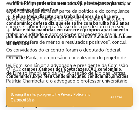
MP e PM prendem homem com 60 pés de maconha em
contará com a presença de todos que desejarem participar
condomínio de Cabo Frio
e, por conseguinte, fazer parte da política e do compliance
Felipe Melo discute com trabalhadores de obra em
deste Conselho Privado de Síndicos e Condomínios, bem
condomínio; defesa diz que ele sofre com barulho há 2 anos
como se submeterem à classe dos que de fato têm seu
Mãe e filha mantidas em cárcere o próprio apartamento
trabalho auditado e aprovado, permanecendo, assim, em
por homem que morou no prédio em 2023 e ainda tinha chave
uma atmosfera de mérito e resultados positivos”, conclui.
da entrada
Os convidados do encontro foram o deputado federal
Otoni de Paula; o empresário e idealizador do projeto de
lei, Edmilson Júnior; a advogada e presidente da Comissão
TAGS:
campos
Campos dos Goytacazes
CAU
condomínio
de Direito Imobiliário da 52ª Subseção de Rio das Ostras,
condomínios
Expo Meu Condomínio
meu condomínio
síncidos
Patrícia Chambela; e o advogado e professor universitário
Douglas Leonard.
By using this site, you agree to the
Privacy Policy
and
Aceitar
Terms of Use
.
Você pode gostar também
TJ-SP anula regra de condomínio que proibia fumo em
áreas abertas
Cláudio Castro e Rodrigo Bacellar inauguram Segurança
Presente em Campos