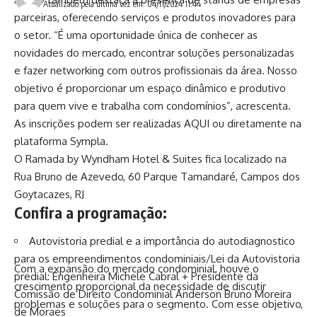
Atualizado pela última vez em: 04/11/2024 11:44
parceiras, oferecendo serviços e produtos inovadores para
o setor. “É uma oportunidade única de conhecer as
novidades do mercado, encontrar soluções personalizadas
e fazer networking com outros profissionais da área. Nosso
objetivo é proporcionar um espaço dinâmico e produtivo
para quem vive e trabalha com condomínios”, acrescenta.
As inscrições podem ser realizadas
AQUI
ou diretamente na
plataforma Sympla.
O Ramada by Wyndham Hotel & Suites fica localizado na
Rua Bruno de Azevedo, 60 Parque Tamandaré, Campos dos
Goytacazes, RJ
Confira a programação:
Autovistoria predial e a importância do autodiagnostico
para os empreendimentos condominiais/Lei da Autovistoria
Com a expansão do mercado condominial, houve o
predial: Engenheira Michele Cabral + Presidente da
crescimento proporcional da necessidade de discutir
Comissão de Direito Condominial Anderson Bruno Moreira
problemas e soluções para o segmento. Com esse objetivo,
de Moraes