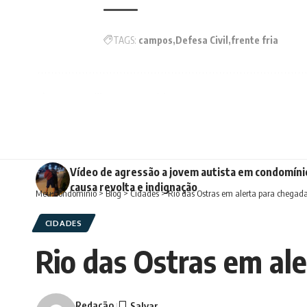
TAGS:
campos
Defesa Civil
frente fria
Compartilhe essa notícia
NOTÍCIA ANTERIOR
Vídeo de agressão a jovem autista em condomíni
causa revolta e indignação
Meu Condomínio
>
Blog
>
Cidades
>
Rio das Ostras em alerta para chegada 
CIDADES
Rio das Ostras em ale
Redação