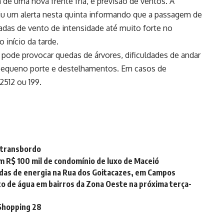
de uma nova frente fria, e previsão de ventos. A
tiu um alerta nesta quinta informando que a passagem de
jadas de vento de intensidade até muito forte no
o início da tarde.
 pode provocar quedas de árvores, dificuldades de andar
 pequeno porte e destelhamentos. Em casos de
2512 ou 199.
e transbordo
em R$ 100 mil de condomínio de luxo de Maceió
as de energia na Rua dos Goitacazes, em Campos
o de água em bairros da Zona Oeste na próxima terça-
Shopping 28