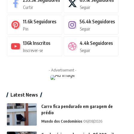
235.3k
Seguidores
69.1k
Seguidores
Curtir
Seguir
11.6k
Seguidores
56.4k
Seguidores
Pin
Seguir
136k
Inscritos
4.4k
Seguidores
Inscrever-se
Seguir
- Advertisement -
Latest News
Carro fica pendurado em garagem de
prédio
Mundo dos Condomínios
06/08/2026