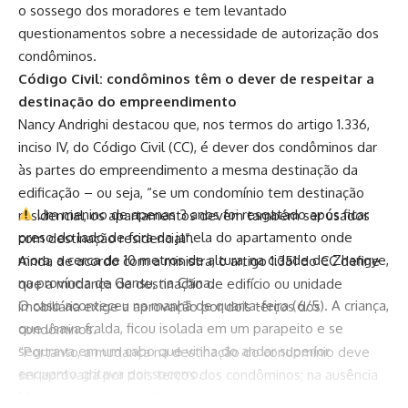
o sossego dos moradores e tem levantado
questionamentos sobre a necessidade de autorização dos
condôminos.
Código Civil: condôminos têm o dever de respeitar a
destinação do empreendimento
Nancy Andrighi destacou que, nos termos do artigo 1.336,
inciso IV, do Código Civil (CC), é dever dos condôminos dar
às partes do empreendimento a mesma destinação da
edificação – ou seja, “se um condomínio tem destinação
Um menino de apenas 3 anos foi resgatado após ficar
residencial, os apartamentos devem também ser usados
preso do lado de fora da janela do apartamento onde
com destinação residencial”.
mora, a cerca de 10 metros de altura, na cidade de Zhangye,
Ainda de acordo com a ministra, o artigo 1.351 do CC define
na província de Gansu, na China.
que a mudança de destinação de edifício ou unidade
O caso aconteceu na manhã de quarta-feira (6/5). A criança,
imobiliária exige a aprovação por dois terços dos
que usava fralda, ficou isolada em um parapeito e se
condôminos.
segurava em um cabo que vinha do andar superior
“Portanto, a mudança na destinação do condomínio deve
enquanto gritava por socorro.
ser aprovada por dois terços dos condôminos; na ausência
Moradores tentaram ajudar usando uma escada, mas a
de tal aprovação, a utilização pretendida pela recorrente