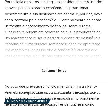
Por maioria de votos, o colegiado considerou que o uso dos
imóveis para exploração econômica ou profissional
descaracteriza a sua destinação residencial e, por isso, deve
ser autorizado pelo condomínio. O entendimento da seção
uniformiza o entendimento do tribunal sobre o tema.
O caso teve origem em processo no qual a proprietária de
um apartamento buscava garantir o direito de destiná-lo a
estadias de curta duração, sem necessidade de aprovação
em assembleia, ao passo que o condomínio alegava que
essa destinação, além de não estar prevista em convenção,
afastava o caráter residencial do prédio. A empresa Airbnb
atuou como interessada na ação.
Continuar lendo
Estadias de curta temporada não se enquadram como
locação nem como hotelaria
No voto que prevaleceu no julgamento, a ministra Nancy
Andrighi comentou que os contratos intermediados por
Meu Condomínio
>
Blog
>
Mundo dos Condomínios
>
Menino de três anos é resgatado a 10 metros de altura e agarrado a um fio
sistemas como o Airbnb não se enquadram propriamente
MUNDO DOS CONDOMÍNIOS
nem como contratos de locação residencial nem como