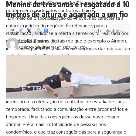
Menino de três anos é resgatado a 10
contratos de hospedagem em hotéis, motivo pelo qual
podem ser considerados contratos atípicos.
metros de altura e agarrado a um fio
“Em meio de disponibilização do imóvel não caracteriza a
natureza jurídica do negócio. É irrelevante, para a
1 minutos de leitura
classificação jurídica, se a oferta a terceiros foi realizada por
meio de plataformas digitais (de que é exemplo o Airbnb),
Redação
Atualizado pela última vez em: 08/05/2026 09:43
imobiliárias, panfletos afixados nas portarias dos edifícios ou
anúncios em classificados. Assim, tanto um contrato de
locação residencial por temporada, quanto um contrato de
hospedagem, podem ser firmados por plataforma digital,
sem que sua natureza jurídica reste descaracterizada”,
completou.
A relatora lembrou que a utilização das plataformas digitais
intensificou a celebração de contratos de estadia de curta
temporada, facilitando a comunicação entre proprietários e
hóspedes. Uma das consequências desse novo cenário –
afirmou – é a maior rotatividade de pessoas nos
condomínios, o que traz consequências para a segurança e