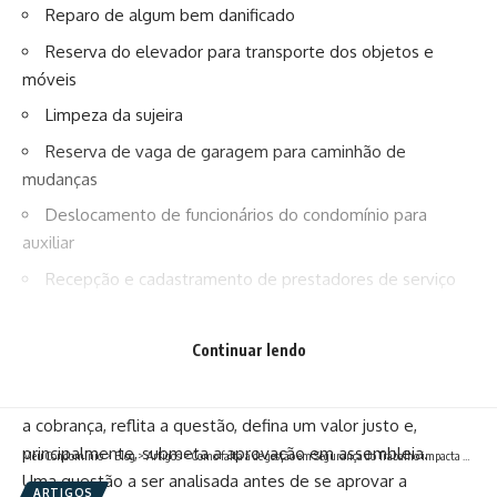
Reparo de algum bem danificado
Reserva do elevador para transporte dos objetos e
móveis
Limpeza da sujeira
Reserva de vaga de garagem para caminhão de
mudanças
Deslocamento de funcionários do condomínio para
auxiliar
Recepção e cadastramento de prestadores de serviço
1. Legalidade da cobrança
A taxa de mudança não é prevista em Lei, portanto sua
Continuar lendo
cobrança é possível.
Entretanto, é importante que o condomínio antes de iniciar
a cobrança, reflita a questão, defina um valor justo e,
principalmente, submeta a aprovação em assembleia.
Meu Condomínio
>
Blog
>
Artigos
>
Como falta a de gestão em Segurança do Trabalho impacta diretamente no caixa do condomínio, seja ele residencial ou comercial?
Uma questão a ser analisada antes de se aprovar a
ARTIGOS