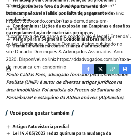
“Como funciona a taxa de mudança em condomínio?”
Artigo: Bebeto fora da área: Apartamento do
tetracampeão vai a leilão por falta de pagamento de
Publicado no site “TudoCondo”. Artigo disponível no link:
condomínio
https://tudocondo.com.br/taxa-demudanca-em-
Condomínios: Lições da explosão em Campinas e desafios
condominio
na regulamentação de materiais perigosos
“Cobrar taxa de mudança em condomínio é legal? Entenda”.
Perigo para o Segmento Condominial Brasileiro!
Autor: Domingues, Donald Donadio. Artigo publicado no
Denuncie violência contra criança e adolescente
site Donadio Domingues & Advogados Associados. Ano:
2020. Disponível no link: https://ddadvogados.com.br/taxa-
de-mudanca-em-condominio
Paulo Caldas Paes, advogado formado pela Universidade
Paulista (UNIP) é autor de diversos artigos jurídicos na
área imobiliária. Foi analista do Procon de Santana de
Parnaíba/SP e estagiário da Aldeia Imóveis (Alphaville).
Você pode gostar também
Artigo: Autovistoria predial
Lei 14.405/2022 reduz quórum para mudança da