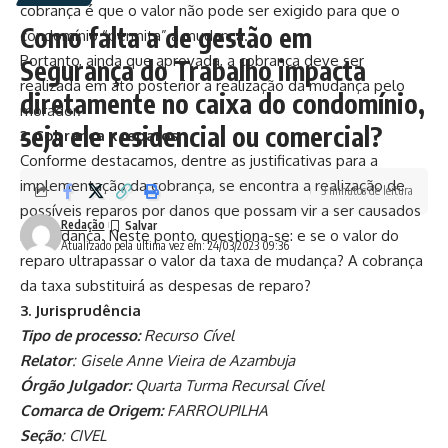
cobrança é que o valor não pode ser exigido para que o
Como falta a de gestão em
condomínio “permita” a mudança.
Portanto, ainda que aprovada, a cobrança deve ser
Segurança do Trabalho impacta
realizada em ato posterior a realização da mudança pelo
diretamente no caixa do condomínio,
morador.
seja ele residencial ou comercial?
2. Cobrança x reparos
Conforme destacamos, dentre as justificativas para a
implementação da cobrança, se encontra a realização de
3 minutos de leitura
possíveis reparos por danos que possam vir a ser causados
Redação
na mudança. Neste ponto, questiona-se: e se o valor do
Atualizado pela última vez em: 24/03/2023 09:36
reparo ultrapassar o valor da taxa de mudança? A cobrança
da taxa substituirá as despesas de reparo?
3. Jurisprudência
Tipo de processo:
Recurso Cível
Relator
: Gisele Anne Vieira de Azambuja
Órgão Julgador:
Quarta Turma Recursal Cível
Comarca de Origem:
FARROUPILHA
Seção
: CIVEL