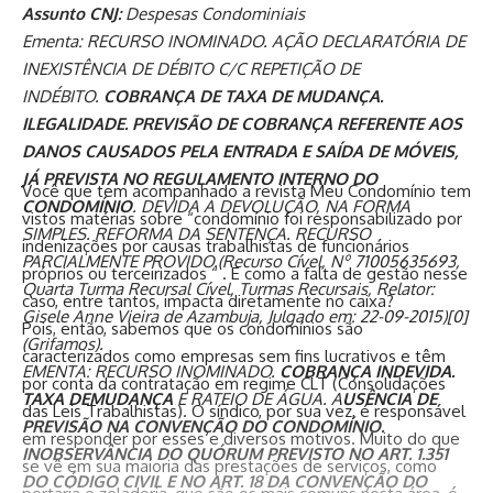
Assunto CNJ:
Despesas Condominiais
Ementa: RECURSO INOMINADO. AÇÃO DECLARATÓRIA DE
INEXISTÊNCIA DE DÉBITO C/C REPETIÇÃO DE
INDÉBITO.
COBRANÇA DE TAXA DE MUDANÇA.
ILEGALIDADE. PREVISÃO DE COBRANÇA REFERENTE AOS
DANOS CAUSADOS PELA ENTRADA E SAÍDA DE MÓVEIS,
JÁ PREVISTA NO REGULAMENTO INTERNO DO
Você que tem acompanhado a revista Meu Condomínio tem
CONDOMÍNIO
. DEVIDA A DEVOLUÇÃO, NA FORMA
vistos matérias sobre “condomínio foi responsabilizado por
SIMPLES. REFORMA DA SENTENÇA. RECURSO
indenizações por causas trabalhistas de funcionários
PARCIALMENTE PROVIDO.(Recurso Cível, Nº 71005635693,
próprios ou terceirizados “ . E como a falta de gestão nesse
Quarta Turma Recursal Cível, Turmas Recursais, Relator:
caso, entre tantos, impacta diretamente no caixa?
Gisele Anne Vieira de Azambuja, Julgado em: 22-09-2015)[0]
Pois, então, sabemos que os condomínios são
(Grifamos).
caracterizados como empresas sem fins lucrativos e têm
EMENTA: RECURSO INOMINADO.
COBRANÇA INDEVIDA.
por conta da contratação em regime CLT (Consolidações
TAXA DEMUDANÇA
E RATEIO DE ÁGUA. A
USÊNCIA DE
das Leis Trabalhistas). O síndico, por sua vez, é responsável
PREVISÃO NA CONVENÇÃO DO CONDOMÍNIO.
em responder por esses e diversos motivos. Muito do que
INOBSERVÂNCIA DO QUÓRUM PREVISTO NO ART. 1.351
se vê em sua maioria das prestações de serviços, como
DO CÓDIGO CIVIL E NO ART. 18 DA CONVENÇÃO DO
portaria e zeladoria, que são os mais comuns nesta área, é