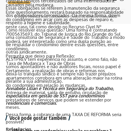
contrata serviços terceirizados de uma intermediadora.
causados pela mudança.
Essas obrigações se referem à manutenção da segurança
Este questionamento, restará baseado na responsabilidade
dos colaboradores terceirizados. Da mesma forma, dizem
© 2026. Revista Meu Condomínio. Todos os direitos reservados.
do condômino em arcar com as despesas de reparo e,
respeito à higiene e salubridade.
neste caso, tal como decido no Recurso Cível Nº
Como resolver essa questão? Uma forma é contratando
71005635693, do Tribunal de Justiça do Rio Grande do Sul
uma consultoria de Segurança e Saúde do Trabalho a modo
poderá, ser interpretado como uma dupla punição ao
de respaldar o condomínio dentre essas questões, entre
condômino.
outras juridicamente.
Pergunta que deixo para Reflexão:
ALSTPREV tem experiência no assunto, e como falo, não
Taxa de Mudança x Taxa de Obras
somos apontadores e não auditores fiscais, nosso papel é
Certamente, a realização de obras e reformas nos
deixá-lo tranquilo síndico e sempre não trazer prejuízos
apartamentos corrobora em uma alteração maior na rotina
perante a sua administração.
do condomínio em relação às mudanças.
Annabele Lilian é Técnica em Segurança do Trabalho,
Entrega de material, saída de entulho, circulação de
especialista em gestão de SST para condomínios
prestadores de serviços que podem se estender por
residenciais e comerciais.
meses.
Dessa forma, a cobrança de uma TAXA DE REFORMA seria
Você pode gostar também
possível?
Referências
WhatsApp em condomínios: solução ou problema ?