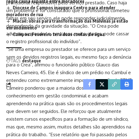
regra causa espanto entre moradores
profissional responsável pelo serviço prestado. Caso haja
Diocese de Campos inaugura Centro para atender
um problema e for constatado que o profissional cometeu
moradores de rua
falhas em seu serviço, ele pode responder judicialmente,
Macaé: obras para transformação das Malvinas já estão
dependendo da gravidade da situação. “O Crea pode
em andamento
advertir, suspender e, em casos muito graves, pode cassar
Campos: Fevereiro terá duas contas de água
o registro profissional do indivíduo”.
“Se uma empresa ou prestador se oferece para um serviço
sem os devidos registros legais, eu mesmo faço a denúncia
TAGS:
destaque
para o Crea”, afirmou o funcionário público Glauco das
Neves Carneiro, 45. Ele é síndico de um prédio no Cambuí e
entendeu como extremamente importante a ação da FTNT.
Carneiro ponderou que a maioria dos síndicos não têm
conhecimento em gestão condominial e acabam
aprendendo na prática quais são os procedimentos legais
que devem ser seguidos. Ele reforçou que atualmente
existem cursos específicos para a formação de um síndico,
mas que, mesmo assim, muitos detalhes são aprendidos na
prática do trabalho. “Esse relatório que foi passado pelos