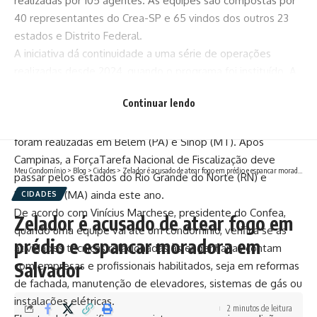
realizadas por 105 agentes. As equipes são compostas por
40 representantes do Crea-SP e 65 vindos dos outros 23
estados e Distrito Federal.
A iniciativa dá continuidade a uma série de operações
realizadas desde 2024, quando o programa foi instituído. A
primeira edição ocorreu em Salvador (BA), em junho do ano
Continuar lendo
passado, seguida por ações em Rondon (PA), Boa Vista (RR)
e Ribas do Rio Pardo (MS). Em 2025, as fiscalizações já
foram realizadas em Belém (PA) e Sinop (MT). Após
Campinas, a ForçaTarefa Nacional de Fiscalização deve
Meu Condomínio
>
Blog
>
Cidades
>
Zelador é acusado de atear fogo em prédio e espancar moradora em Salvador
passar pelos estados do Rio Grande do Norte (RN) e
Maranhão (MA) ainda este ano.
CIDADES
De acordo com Vinícius Marchese, presidente do Confea,
Zelador é acusado de atear fogo em
quando uma equipe vai até um condomínio, verifica se as
prédio e espancar moradora em
atividades técnicas relacionadas às engenharias contam
Salvador
com empresas e profissionais habilitados, seja em reformas
de fachada, manutenção de elevadores, sistemas de gás ou
instalações elétricas.
2 minutos de leitura