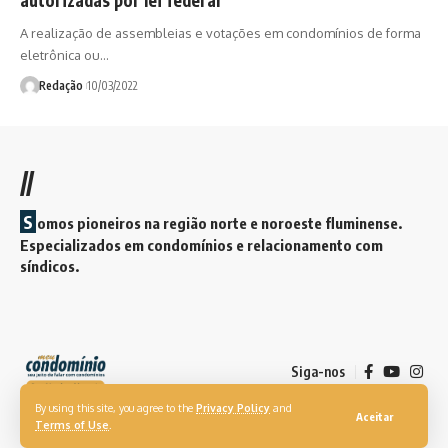
A realização de assembleias e votações em condomínios de forma
eletrônica ou…
Redação
10/03/2022
//
S
omos pioneiros na região norte e noroeste fluminense.
Especializados em condomínios e relacionamento com
síndicos.
Siga-nos
By using this site, you agree to the
Privacy Policy
and
Aceitar
Terms of Use
.
© 2026. Revista Meu Condomínio. Todos os direitos reservados.