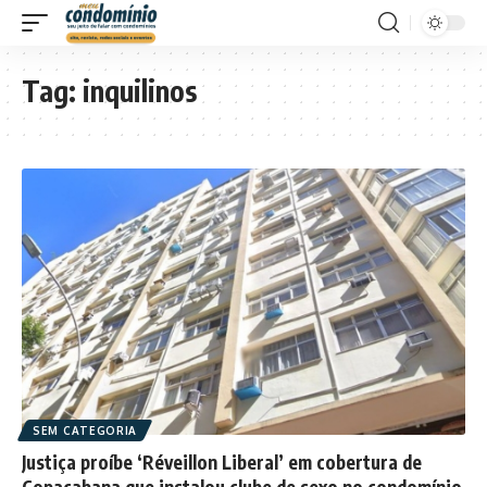
Tag:
inquilinos
SEM CATEGORIA
Justiça proíbe ‘Réveillon Liberal’ em cobertura de
Copacabana que instalou clube de sexo no condomínio