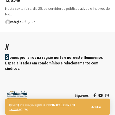
Nesta sexta-feira, dia 28, os servidores públicos ativos e inativos de
Rio…
Redação
28/01/2022
//
S
omos pioneiros na região norte e noroeste fluminense.
Especializados em condomínios e relacionamento com
síndicos.
Siga-nos
By using this site, you agree to the
Privacy Policy
and
Aceitar
Terms of Use
.
© 2026. Revista Meu Condomínio. Todos os direitos reservados.