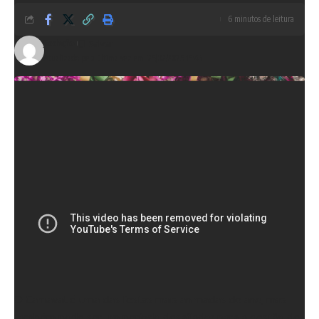
6 minutos de leitura
Redação
Atualizado pela última vez em: 25/02/2025 15:43
O
Carnaval
é uma das festas mais animadas do ano, mas
também pode ser um período desafiador para a gestão de