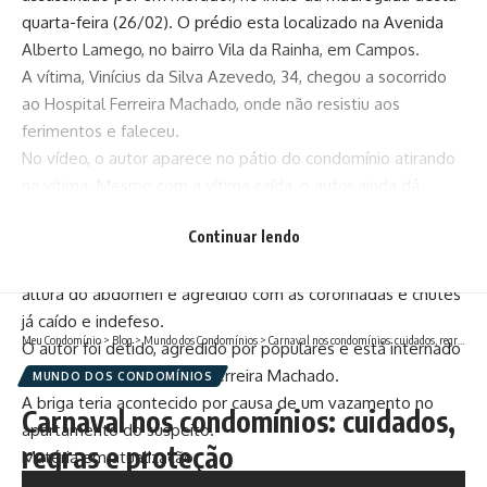
quarta-feira (26/02). O prédio esta localizado na Avenida
Alberto Lamego, no bairro Vila da Rainha, em Campos.
A vítima, Vinícius da Silva Azevedo, 34, chegou a socorrido
ao Hospital Ferreira Machado, onde não resistiu aos
ferimentos e faleceu.
No vídeo, o autor aparece no pátio do condomínio atirando
na vítima. Mesmo com a vítima caída, o autor ainda dá
coronhadas em sua cabeça e, em seguida, tenta sair a pé
Continuar lendo
pela portaria, mas é detido.
De acordo com a Polícia Militar, o subsíndico foi baleado na
altura do abdômen e agredido com as coronhadas e chutes
já caído e indefeso.
Meu Condomínio
>
Blog
>
Mundo dos Condomínios
>
Carnaval nos condomínios: cuidados, regras e proteção
O autor foi detido, agredido por populares e está internado
sob custódia no Hospital Ferreira Machado.
MUNDO DOS CONDOMÍNIOS
A briga teria acontecido por causa de um vazamento no
Carnaval nos condomínios: cuidados,
apartamento do suspeito.
regras e proteção
Matéria em atualização.