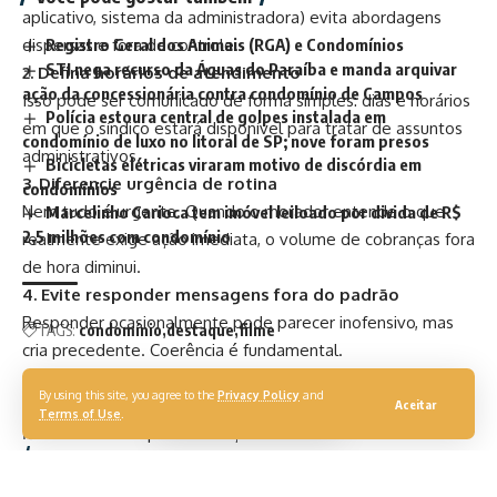
aplicativo, sistema da administradora) evita abordagens
dispersas e fora de controle.
Registro Geral dos Animais (RGA) e Condomínios
STJ nega recurso da Águas do Paraíba e manda arquivar
2. Defina horários de atendimento
ação da concessionária contra condomínio de Campos
Isso pode ser comunicado de forma simples: dias e horários
Polícia estoura central de golpes instalada em
em que o síndico estará disponível para tratar de assuntos
condomínio de luxo no litoral de SP; nove foram presos
administrativos.
Bicicletas elétricas viraram motivo de discórdia em
3. Diferencie urgência de rotina
condomínios
Nem tudo é urgente. Quando o morador entende o que
Marcelinho Carioca tem imóvel leiloado por divida de R$
2,5 milhões com condomínio
realmente exige ação imediata, o volume de cobranças fora
de hora diminui.
4. Evite responder mensagens fora do padrão
Responder ocasionalmente pode parecer inofensivo, mas
TAGS:
condomínio
destaque
filme
cria precedente. Coerência é fundamental.
5. Utilize a administradora a seu favor
By using this site, you agree to the
Privacy Policy
and
Delegar parte da comunicação ajuda a profissionalizar o
Aceitar
Terms of Use
.
fluxo e reduzir a personalização do contato.
“O síndico precisa sair do papel de ‘resolvo tudo’ e
assumir o papel de gestor. Isso muda completamente