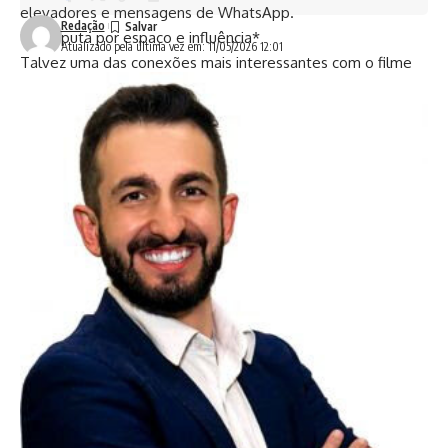
elevadores e mensagens de WhatsApp.
Redação
*A disputa por espaço e influência*
Atualizado pela última vez em: 11/05/2026 12:01
Talvez uma das conexões mais interessantes com o filme
esteja justamente na necessidade permanente de
permanecer relevante. Em “O Diabo Veste Prada”, ninguém
queria apenas trabalhar na Runway. Todos queriam espaço,
reconhecimento, influência e permanência naquele
ambiente de poder.
Nos condomínios, guardadas as devidas proporções, a
lógica muitas vezes começa a se aproximar disso quando a
gestão deixa de ser apenas administrativa e passa a
envolver capital político interno. O síndico profissional
passou a ocupar uma posição de maior visibilidade,
responsabilidade e influência. E isso naturalmente tornou as
eleições mais competitivas.
O problema é que, junto com a profissionalização, também
surgiram comportamentos muito semelhantes aos das
disputas políticas tradicionais. Grupos se formam, narrativas