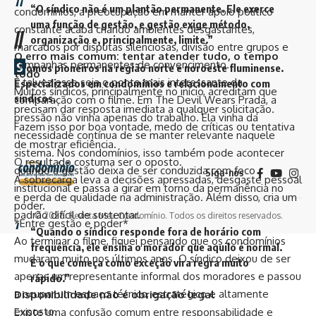
“O síndico não é um plantão permanente. Ele exerce
condomínios, a preocupação em manter apoio político
uma função de gestão, e gestão exige método,
constante acaba criando ambientes desgastantes,
//
organização e, principalmente, limite.”
marcados por disputas silenciosas, divisão entre grupos e
O erro mais comum: tentar atender tudo, o tempo
campanhas permanentes de convencimento.
S
omos pioneiros na região norte e noroeste fluminense.
todo
E talvez esse seja o ponto mais interessante da
Especializados em condomínios e relacionamento com
Muitos síndicos, principalmente no início, acreditam que
síndicos.
comparação com o filme. Em The Devil Wears Prada, a
precisam dar resposta imediata a qualquer solicitação.
pressão não vinha apenas do trabalho. Ela vinha da
Fazem isso por boa vontade, medo de críticas ou tentativa
necessidade contínua de se manter relevante naquele
de mostrar eficiência.
sistema. Nos condomínios, isso também pode acontecer
O resultado costuma ser o oposto.
quando a gestão deixa de ser conduzida com foco
Siga-nos
A sobrecarga leva a decisões apressadas, desgaste pessoal
institucional e passa a girar em torno da permanência no
e perda de qualidade na administração. Além disso, cria um
poder.
padrão difícil de sustentar.
© 2026. Revista Meu Condomínio. Todos os direitos reservados.
*Entre gestão e poder*
“Quando o síndico responde fora de horário com
Ao terminar o filme, fiquei pensando que os condomínios
frequência, ele ensina o morador que aquilo é normal.
mudaram muito nos últimos anos. O síndico deixou de ser
E o que começa como exceção vira regra muito
apenas um representante informal dos moradores e passou
rápido.”
a ocupar um espaço técnico, estratégico e altamente
Disponibilidade não é obrigação legal
exposto.
Existe uma confusão comum entre responsabilidade e