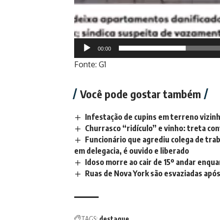
00:00
Fonte: G1
Você pode gostar também
Infestação de cupins em terreno vizi
Churrasco “ridículo” e vinho: treta c
Funcionário que agrediu colega de tra
em delegacia, é ouvido e liberado
Idoso morre ao cair de 15º andar enqua
Ruas de Nova York são esvaziadas apó
TAGS:
destaque