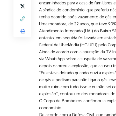
encaminhados para a casa de familiares e 
A síndica do condomínio, que preferiu não
tenha ocorrido após vazamento de gás e
Uma moradora, de 22 anos, que teve 90% 
Atendimento Integrado (UAI) do Bairro 
entanto, em seguida foi levada em estado
Federal de Uberlândia (HC-UFU) pelo Co
Ainda de acordo com a apuração da TV In
via WhatsApp sobre a suspeita de vazame
depois ocorreu a explosão, que causou t
“Eu estava deitado quando ouvi a explosã
de gás e pediram para não ligar o gás, 
muito ruim com tudo isso e eu não sei c
explosão”, contou um dos moradores do
O Corpo de Bombeiros confirmou a explos
condomínio.
De acordo com a Defesa Civil, que tamb