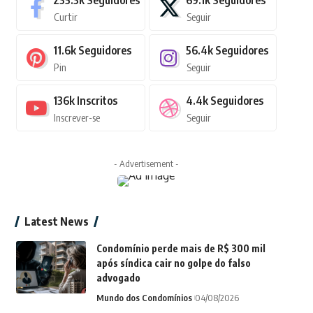
235.3k
Seguidores
69.1k
Seguidores
Curtir
Seguir
11.6k
Seguidores
56.4k
Seguidores
Pin
Seguir
136k
Inscritos
4.4k
Seguidores
Inscrever-se
Seguir
- Advertisement -
Latest News
Condomínio perde mais de R$ 300 mil
após síndica cair no golpe do falso
advogado
Mundo dos Condomínios
04/08/2026