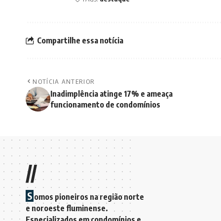
Compartilhe essa notícia
NOTÍCIA ANTERIOR
Inadimplência atinge 17% e ameaça
funcionamento de condomínios
//
S
omos pioneiros na região norte
e noroeste fluminense.
Especializados em condomínios e