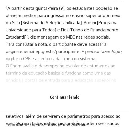
“A partir desta quinta-feira (9), os estudantes poderão se
planejar melhor para ingressar no ensino superior por meio
do Sisu [Sistema de Seleção Unificada], Prouni [Programa
Universidade para Todos] e Fies [Fundo de Financiamento
Estudantil]”, diz mensagem do MEC nas redes sociais.
Para consultar a nota, o participante deve acessar a
página
enem.inep.gov.br/participante
. É preciso fazer
login
,
digitar o CPF e a senha cadastrada no sistema.
O Enem avalia o desempenho escolar de estudantes ao
término da educação básica e funciona como uma das
principais portas de entrada para a educação superior no
Brasil, por meio do Sisu e de iniciativas como o Prouni.
Instituições de ensino públicas e privadas utilizam o Enem
Continuar lendo
para selecionar estudantes. Os resultados são usados
como critério único ou complementar de processos
seletivos, além de servirem de parâmetros para acesso ao
Fies. Os resultados individuais também podem ser usados
Meu Condomínio
>
Blog
>
Brasil
>
Morre a jornalista Glória Maria