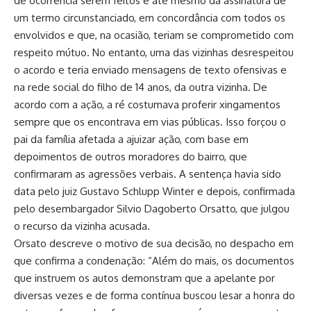
de ocorrência serem feitos e até mesmo da assinatura de
um termo circunstanciado, em concordância com todos os
envolvidos e que, na ocasião, teriam se comprometido com
respeito mútuo. No entanto, uma das vizinhas desrespeitou
o acordo e teria enviado mensagens de texto ofensivas e
na rede social do filho de 14 anos, da outra vizinha. De
acordo com a ação, a ré costumava proferir xingamentos
sempre que os encontrava em vias públicas. Isso forçou o
pai da família afetada a ajuizar ação, com base em
depoimentos de outros moradores do bairro, que
confirmaram as agressões verbais. A sentença havia sido
data pelo juiz Gustavo Schlupp Winter e depois, confirmada
pelo desembargador Silvio Dagoberto Orsatto, que julgou
o recurso da vizinha acusada.
Orsato descreve o motivo de sua decisão, no despacho em
que confirma a condenação: “Além do mais, os documentos
que instruem os autos demonstram que a apelante por
diversas vezes e de forma contínua buscou lesar a honra do