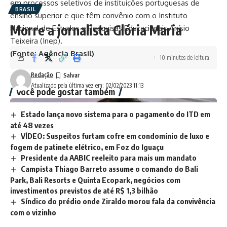
em processos seletivos de instituições portuguesas de
BRASIL
ensino superior e que têm convênio com o Instituto
Morre a jornalista Glória Maria
Nacional de Estudos e Pesquisas Educacionais Anísio
Teixeira (Inep).
(Fonte: Agência Brasil)
10 minutos de leitura
Redação
Atualizado pela última vez em: 02/02/2023 11:13
Você pode gostar também
Estado lança novo sistema para o pagamento do ITD em
até 48 vezes
VÍDEO: Suspeitos furtam cofre em condomínio de luxo e
fogem de patinete elétrico, em Foz do Iguaçu
Presidente da AABIC reeleito para mais um mandato
Campista Thiago Barreto assume o comando do Bali
Park, Bali Resorts e Quinta Ecopark, negócios com
investimentos previstos de até R$ 1,3 bilhão
Síndico do prédio onde Ziraldo morou fala da convivência
com o vizinho