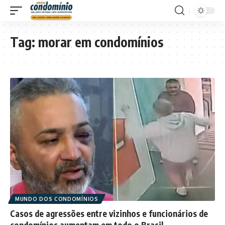
Tag:
morar em condomínios
MUNDO DOS CONDOMÍNIOS
Casos de agressões entre vizinhos e funcionários de
condomínios aumentam em todo o Brasil