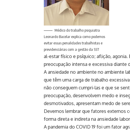
Médico do trabalho psiquiatra
Leonardo Bacelar explica como podemos
evitar essas penalidades trabalhistas e
previdenciárias com a gestão da SST
al-estar físico e psíquico; aflição, agoni
preocupação intensa e excessiva diante d
A ansiedade no ambiente no ambiente lab
que têm uma carga de trabalho excessiva
não conseguem cumpri-las e que se sen
preocupação, desenvolvem medo e insegur
desmotivados, apresentam medo de sere
Devemos lembrar que fatores externos co
forma direta e indireta na ansiedade lab
A pandemia do COVID 19 foi um fator agra