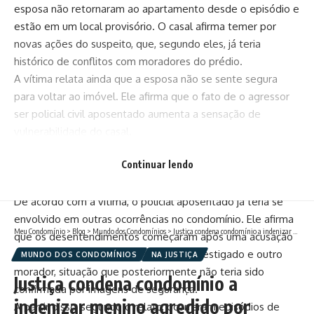
esposa não retornaram ao apartamento desde o episódio e
estão em um local provisório. O casal afirma temer por
novas ações do suspeito, que, segundo eles, já teria
histórico de conflitos com moradores do prédio.
A vítima relata ainda que a esposa não se sente segura
para voltar ao imóvel. Ele afirma que o fato de o agressor
ser policial civil aposentado aumenta a sensação de
vulnerabilidade do casal.
O homem também diz ter sofrido lesões nas costelas e na
Continuar lendo
boca em razão dos socos e chutes durante a agressão.
Histórico de conflitos no condomínio
De acordo com a vítima, o policial aposentado já teria se
envolvido em outras ocorrências no condomínio. Ele afirma
Meu Condomínio
>
Blog
>
Mundo dos Condomínios
>
Justiça condena condomínio a indenizar menino agredido por porteiro
que os desentendimentos começaram após uma acusação
de assédio envolvendo a esposa do investigado e outro
MUNDO DOS CONDOMÍNIOS
NA JUSTIÇA
morador, situação que posteriormente não teria sido
Justiça condena condomínio a
confirmada por imagens de segurança.
indenizar menino agredido por
A partir disso, segundo o relato, ocorreram episódios de