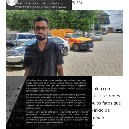
Atualizado pela última vez em: 26/02/2025 13:34
O síndico do condomínio Ipê, Luan Baritiello, falou com
exclusividade com a Meu Condomínio – revista, site, redes
sociais e eventos. Muito abalado, Luan contou os fatos que
desencadearam o crime bárbaro, ocorrido no início da
madrugada desta quarta-feira, 26, e que vitimou o
subsíndico Vinícius da Silva Azevedo, 34 anos.