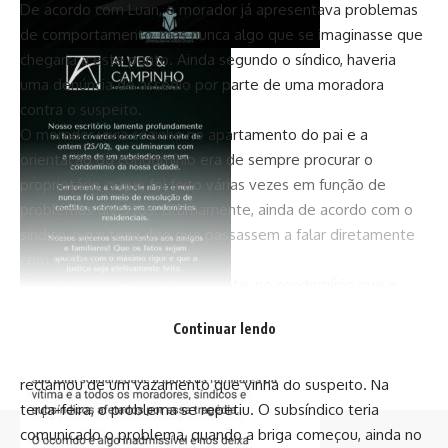
De acordo com Luan, o morador já apresentava problemas
de comportamento, mas nunca algo que se imaginasse que
chegaria a este ponto. Ainda segundo o síndico, haveria
uma denúncia de assédio por parte de uma moradora
contra o suspeito.
O morador vivia sozinho no apartamento do pai e a
orientação do condomínio era de sempre procurar o
proprietário, o que foi feito várias vezes em função de
problemas diversos. Ultimamente, ainda de acordo com o
síndico, o pai teria dito que passassem a falar diretamente
com o filho.
O pai teria dito, extraoficialmente, no condomínio que o
filho teria algum transtorno mental, mas nunca apresentou
Continuar lendo
laudo.
No último final de semana, um morador do quarto andar
reclamou de um vazamento que vinha do suspeito. Na
terça-feira, o problema se repetiu. O subsíndico teria
comunicado o problema, quando a briga começou, ainda no