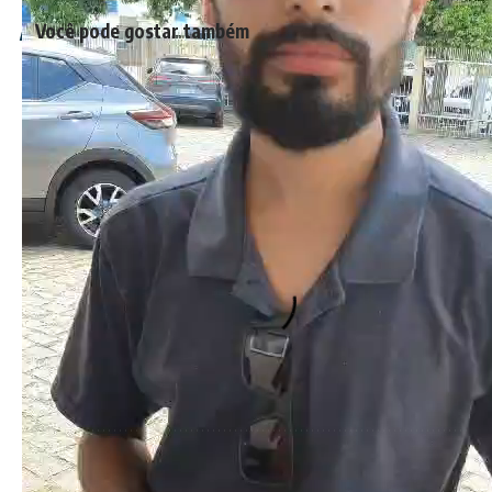
Você pode gostar também
Bairro Harmonia em Rio das Ostras: uma nova era no
desenvolvimento e crescimento urbano
A importância da manutenção das fachadas: Um alerta da
Enge+
Felipe Melo discute com trabalhadores de obra em
condomínio; defesa diz que ele sofre com barulho há 2 anos
Homem é preso ao tentar invadir condomínio de Isis
Valverde e admite perseguir a atriz há mais de 20 anos
Primeiro condomínio do mundo no metaverso está à
venda em cidade do Paraná
TAGS:
destaque