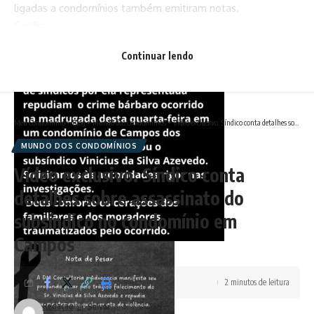
ligadas a condomínios também emitiram notas.
Confira:
Continuar lendo
Meu Condomínio
>
Blog
>
Mundo dos Condomínios
>
Vídeo exclusivo: Síndico conta detalhes sobre assassinato do subsíndico no condomínio em Campos
MUNDO DOS CONDOMÍNIOS
Vídeo exclusivo: Síndico conta
detalhes sobre assassinato do
subsíndico no condomínio em
Campos
2 minutos de leitura
Redação