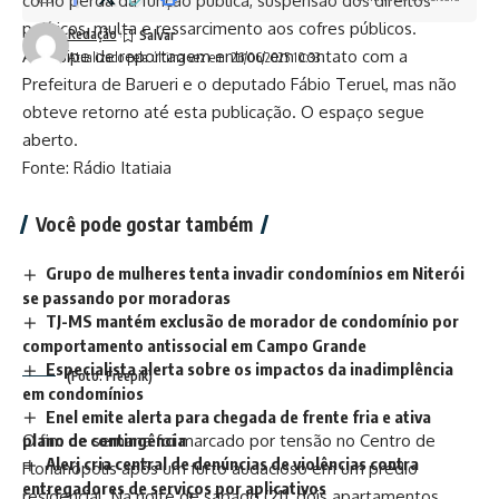
como perda da função pública, suspensão dos direitos
políticos, multa e ressarcimento aos cofres públicos.
Redação
A equipe de reportagem entrou em contato com a
Atualizado pela última vez em: 26/06/2025 10:33
Prefeitura de Barueri e o deputado Fábio Teruel, mas não
obteve retorno até esta publicação. O espaço segue
aberto.
Fonte: Rádio Itatiaia
Você pode gostar também
Grupo de mulheres tenta invadir condomínios em Niterói
se passando por moradoras
TJ-MS mantém exclusão de morador de condomínio por
comportamento antissocial em Campo Grande
Especialista alerta sobre os impactos da inadimplência
(Foto: Freepik)
em condomínios
Enel emite alerta para chegada de frente fria e ativa
O fim de semana foi marcado por tensão no Centro de
plano de contingência
Alerj cria central de denúncias de violências contra
Florianópolis após um furto audacioso em um prédio
entregadores de serviços por aplicativos
residencial. Na noite de sábado (21), dois apartamentos