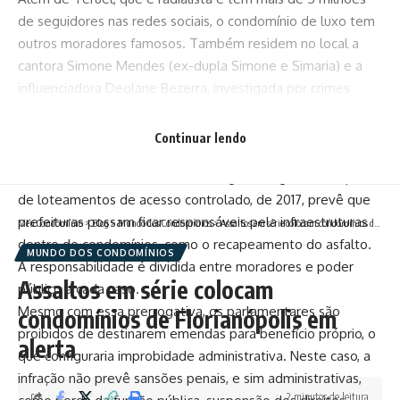
de seguidores nas redes sociais, o condomínio de luxo tem
outros moradores famosos. Também residem no local a
cantora Simone Mendes (ex-dupla Simone e Simaria) e a
influenciadora Deolane Bezerra, investigada por crimes
envolvendo jogos online ilegais e lavagem de dinheiro. As
casas do chegam a valer até R$ 50 milhões.
Continuar lendo
A princípio, o uso do dinheiro público para o recapeamento
de condomínios fechados não é ilegal. A regulamentação
de loteamentos de acesso controlado, de 2017, prevê que
prefeituras possam ficar responsáveis pela infraestruturas
Meu Condomínio
>
Blog
>
Mundo dos Condomínios
>
Assaltos em série colocam condomínios de Florianópolis em alerta
dentro de condomínios, como o recapeamento do asfalto.
MUNDO DOS CONDOMÍNIOS
A responsabilidade é dividida entre moradores e poder
Assaltos em série colocam
público a cada caso.
Mesmo com essa prerrogativa, os parlamentares são
condomínios de Florianópolis em
proibidos de destinarem emendas para benefício próprio, o
alerta
que configuraria improbidade administrativa. Neste caso, a
infração não prevê sansões penais, e sim administrativas,
2 minutos de leitura