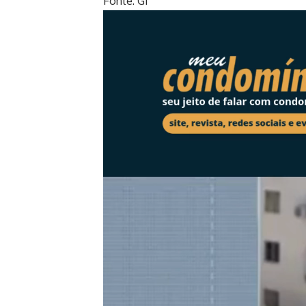
Fonte: G1
Tocador
de
vídeo