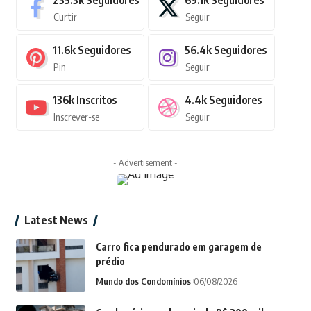
235.3k
Seguidores
69.1k
Seguidores
Curtir
Seguir
11.6k
Seguidores
56.4k
Seguidores
Pin
Seguir
136k
Inscritos
4.4k
Seguidores
Inscrever-se
Seguir
- Advertisement -
Latest News
Carro fica pendurado em garagem de
prédio
Mundo dos Condomínios
06/08/2026