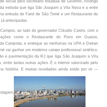
ede social pelo secretário estadual de Governo, Rodrigo
da estrada que liga São Joaquim a Vila Nova e a entre
na entrada de Farol de São Tomé e um Restaurante do
já antecipadas.
ampos, ao lado do governador Cláudio Castro, com o
r ações como o Restaurante do Povo em Guarus,
a Campista, e entregar as melhorias na UPA e Detran
mé vai ganhar um moderno campo profissional sintético.
o e pavimentação da RJ que liga São Joaquim a Vila
ntre tantas outras ações. É o interior valorizado pelo
a história. E muitas novidades ainda estão por vir —
ostagem.