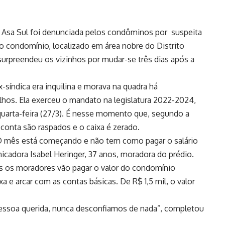
a Asa Sul foi denunciada pelos condôminos por suspeita
do condomínio, localizado em área nobre do Distrito
surpreendeu os vizinhos por mudar-se três dias após a
-síndica era inquilina e morava na quadra há
lhos. Ela exerceu o mandato na legislatura 2022-2024,
quarta-feira (27/3). É nesse momento que, segundo a
 conta são raspados e o caixa é zerado.
. O mês está começando e não tem como pagar o salário
cadora Isabel Heringer, 37 anos, moradora do prédio.
dos os moradores vão pagar o valor do condomínio
 e arcar com as contas básicas. De R$ 1,5 mil, o valor
essoa querida, nunca desconfiamos de nada”, completou