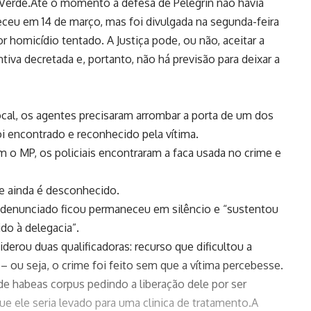
Verde.Até o momento a defesa de Pelegrin não havia
eceu em 14 de março, mas foi divulgada na segunda-feira
homicídio tentado. A Justiça pode, ou não, aceitar a
tiva decretada e, portanto, não há previsão para deixar a
local, os agentes precisaram arrombar a porta de um dos
i encontrado e reconhecido pela vítima.
 o MP, os policiais encontraram a faca usada no crime e
e ainda é desconhecido.
ra denunciado ficou permaneceu em silêncio e “sustentou
do à delegacia”.
rou duas qualificadoras: recurso que dificultou a
– ou seja, o crime foi feito sem que a vítima percebesse.
e habeas corpus pedindo a liberação dele por ser
e ele seria levado para uma clinica de tratamento.A