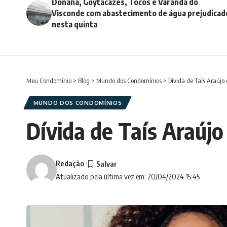
Donana, Goytacazes, Tocos e Varanda do
Visconde com abastecimento de água prejudicad
nesta quinta
Meu Condomínio
>
Blog
>
Mundo dos Condomínios
>
Dívida de Taís Araújo
MUNDO DOS CONDOMÍNIOS
Dívida de Taís Araújo
Redação
Atualizado pela última vez em: 20/04/2024 15:45