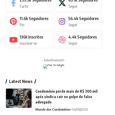
235.3k
Seguidores
69.1k
Seguidores
Curtir
Seguir
11.6k
Seguidores
56.4k
Seguidores
Pin
Seguir
136k
Inscritos
4.4k
Seguidores
Inscrever-se
Seguir
- Advertisement -
Latest News
Condomínio perde mais de R$ 300 mil
após síndica cair no golpe do falso
advogado
Mundo dos Condomínios
04/08/2026